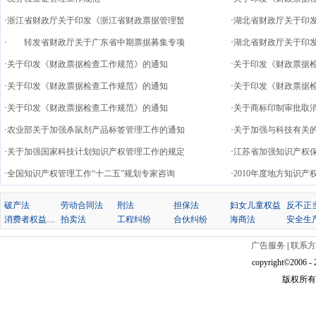
·
浙江省财政厅关于印发《浙江省财政票据管理暂
·
湖北省财政厅关于印
·
转发省财政厅关于广东省中期票据募集专项
·
湖北省财政厅关于印
·
关于印发《财政票据检查工作规范》的通知
·
关于印发《财政票据
·
关于印发《财政票据检查工作规范》的通知
·
关于印发《财政票据
·
关于印发《财政票据检查工作规范》的通知
·
关于商标印制审批取
·
农业部关于加强杀鼠剂产品标签管理工作的通知
·
关于加强与科技有关
·
关于加强国家科技计划知识产权管理工作的规定
·
江苏省加强知识产权
·
全国知识产权管理工作“十二五”规划专家咨询
·
2010年度地方知识
破产法
劳动合同法
刑法
担保法
妇女儿童权益
消费者权益保护法
拍卖法
工程纠纷
合伙纠纷
海商法
安全生
广告服务
|
联系方
copyright©2006 - 2
版权所有