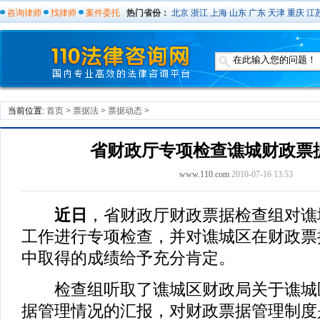
咨询律师
找律师
案件委托
热门省份：
北京
浙江
上海
山东
广东
天津
重庆
江
当前位置:
首页
>
票据法
>
票据动态
>
省财政厅专项检查谯城财政票
www.110.com
2010-07-16 13:53
近日
，省财政厅财政票据检查组对谯
工作进行专项检查，并对谯城区在财政票
中取得的成绩给予充分肯定。
检查组听取了谯城区财政局关于谯城
据管理情况的汇报，对财政票据管理制度