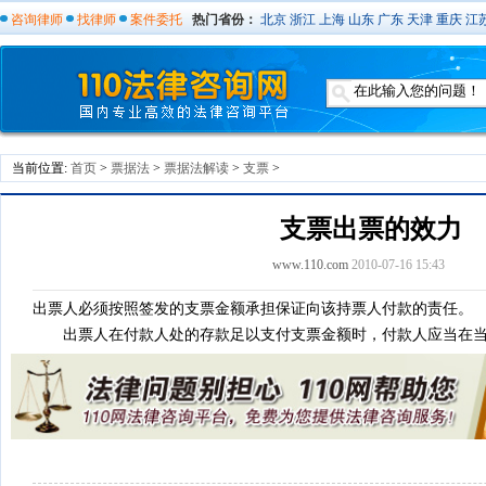
咨询律师
找律师
案件委托
热门省份：
北京
浙江
上海
山东
广东
天津
重庆
江
当前位置:
首页
>
票据法
>
票据法解读
>
支票
>
支票出票的效力
www.110.com
2010-07-16 15:43
出票人必须按照签发的支票金额承担保证向该持票人付款的责任。
出票人在付款人处的存款足以支付支票金额时，付款人应当在当