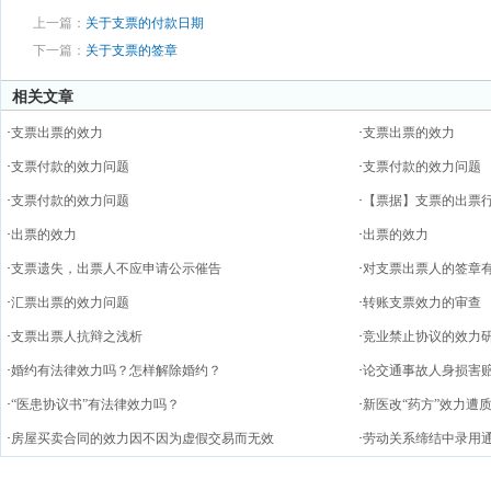
上一篇：
关于支票的付款日期
下一篇：
关于支票的签章
相关文章
·
支票出票的效力
·
支票出票的效力
·
支票付款的效力问题
·
支票付款的效力问题
·
支票付款的效力问题
·
【票据】支票的出票
·
出票的效力
·
出票的效力
·
支票遗失，出票人不应申请公示催告
·
对支票出票人的签章
·
汇票出票的效力问题
·
转账支票效力的审查
·
支票出票人抗辩之浅析
·
竞业禁止协议的效力
·
婚约有法律效力吗？怎样解除婚约？
·
论交通事故人身损害
·
“医患协议书”有法律效力吗？
·
新医改“药方”效力遭
·
房屋买卖合同的效力因不因为虚假交易而无效
·
劳动关系缔结中录用