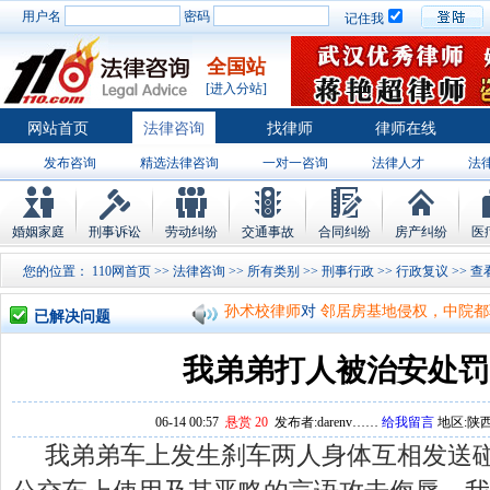
用户名
密码
记住我
全国站
[进入分站]
网站首页
法律咨询
找律师
律师在线
发布咨询
精选法律咨询
一对一咨询
法律人才
法
律师排行
婚姻家庭
刑事诉讼
劳动纠纷
交通事故
合同纠纷
房产纠纷
医
孙术校律师
对
将满19周岁，偷了一部
您的位置：
110网首页
>>
法律咨询
>>
所有类别
>>
刑事行政
>>
行政复议
>
孙术校律师
对
邻居房基地侵权，中院都
已解决问题
孙术校律师
对
在保定上班两年了，一直
我弟弟打人被治安处罚
孙术校律师
对
你好，我2016年离的婚
孙术校律师
对
房产交易问题
的回复获
06-14 00:57
悬赏 20
发布者:darenv……
给我留言
地区:陕西
我弟弟车上发生刹车两人身体互相发送
孙术校律师
对
我是男方，离婚了，孩子