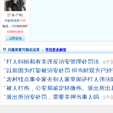
[广东-广州]
毕丽荣律师
VIP
电话：13538963887
4100961积分
问题答案可能在这里 →
寻找更多解答
打人纠纷和有关违反治安管理处罚法
0个
以前因为打架被治安处罚 但当时双方已经
关能
农村找点事全家去别人家里闹还打人违法
1个回答
0
罚！谢
被人打伤，公安局鉴定轻微伤。派出所出
9个回答
0
书。提起
派出所治安处罚，需要关押当事人吗
5个回答
0
5个