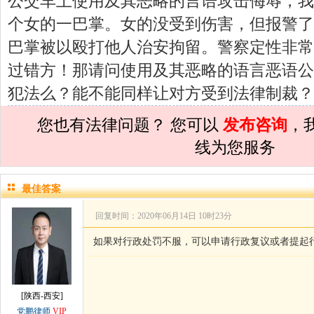
公交车上使用及其恶略的言语攻击侮辱，我
孙术校律师
对
夫妻共同财产假如妻子转
个女的一巴掌。女的没受到伤害，但报警了
孙术校律师
对
民事诉讼法院指定的举证
巴掌被以殴打他人治安拘留。警察定性非常
孙术校律师
对
离婚法律怎么判？有一个
过错方！那请问使用及其恶略的语言恶语公
孙术校律师
对
律师您好。我是2018年
犯法么？能不能同样让对方受到法律制裁？
孙术校律师
对
将满19周岁，偷了一部
您也有法律问题？ 您可以
发布咨询
，
孙术校律师
对
邻居房基地侵权，中院都
线为您服务
孙术校律师
对
在保定上班两年了，一直
孙术校律师
对
你好，我2016年离的婚
最佳答案
孙术校律师
对
房产交易问题
的回复获
回复时间：2020年06月14日 10时23分
孙术校律师
对
我是男方，离婚了，孩子
如果对行政处罚不服，可以申请行政复议或者提起
孙术校律师
对
夫妻共同财产假如妻子转
孙术校律师
对
民事诉讼法院指定的举证
[陕西-西安]
孙术校律师
对
离婚法律怎么判？有一个
党鹏律师
VIP