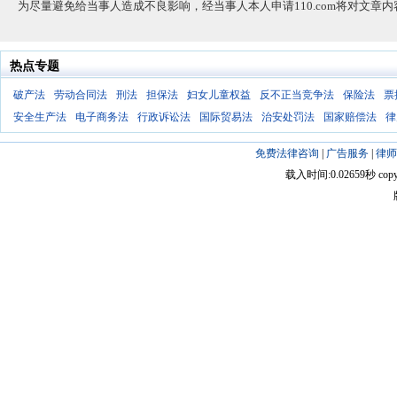
为尽量避免给当事人造成不良影响，经当事人本人申请110.com将对文章
热点专题
破产法
劳动合同法
刑法
担保法
妇女儿童权益
反不正当竞争法
保险法
票
安全生产法
电子商务法
行政诉讼法
国际贸易法
治安处罚法
国家赔偿法
律
免费法律咨询
|
广告服务
|
律师
载入时间:0.02659秒 copyright