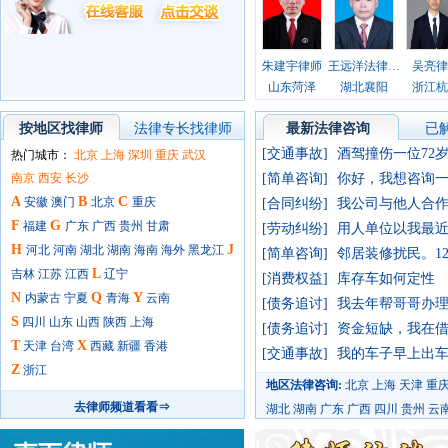
朱建宇律师
王远洋法律工作者律师
吴亮律
山东菏泽
湖北襄阳
浙江杭
按地区找律师
法律专长找律师
最新法律咨询
已
[交通事故]
热门城市：
北京
上海
深圳
重庆
武汉
南京
西安
长沙
[简单咨询]
A
B
C
安徽
澳门
北京
重庆
[合同纠纷]
F
G
福建
广东
广西
贵州
甘肃
[劳动纠纷]
H
J
河北
河南
湖北
湖南
海南
海外
黑龙江
[简单咨询]
L
吉林
江苏
江西
辽宁
[消费权益]
库存车如何定性
N
Q
Y
内蒙古
宁夏
青海
云南
[债务追讨]
S
四川
山东
山西
陕西
上海
[债务追讨]
T
X
天津
台湾
西藏
新疆
香港
[交通事故]
Z
浙江
地区法律咨询:
北京
上海
天津
重
去律师频道看看⇒
湖北
湖南
广东
广西
四川
贵州
云