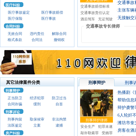
交通事故律师
交通事故
·
医疗纠纷
交通事故赔偿标准
主张车辆被
·
医疗事故鉴定
医疗事故赔偿
交通事故责任认定
无接触交
·
医疗保险
医疗事故
酒后驾车
无证驾驶
交通事故专长律师
合同纠纷
无效合同
违约责任
解除合同
格式条款
合同法
撤销权
其它法律案件分类
刑事辩护
刑事
刑事辩护
热播剧《
·
正当防卫
经济犯罪
防卫过当
帮助信息网
·
合同诈骗
缓刑
自首
辩护袭警
·
刑事诉讼
6人轮奸不满14周岁
·
刑事拘留
取保候审
非法拘禁
刑事辩护律师
潍坊市奎文
·
法医鉴定
立案
逮捕
安全生产
犯罪未遂
房客在酒
·
敲诈勒索罪
受贿罪
房产纠纷