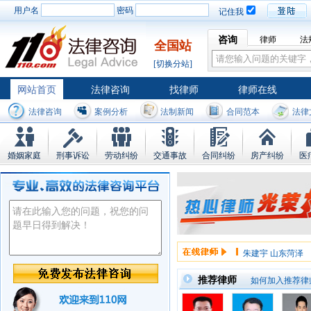
用户名
密码
记住我
咨询
律师
法
全国站
[切换分站]
网站首页
法律咨询
找律师
律师在线
法律咨询
案例分析
法制新闻
合同范本
法律
婚姻家庭
刑事诉讼
劳动纠纷
交通事故
合同纠纷
房产纠纷
医
朱建宇 山东菏泽
朱建宇 山东菏泽
推荐律师
如何加入推荐律