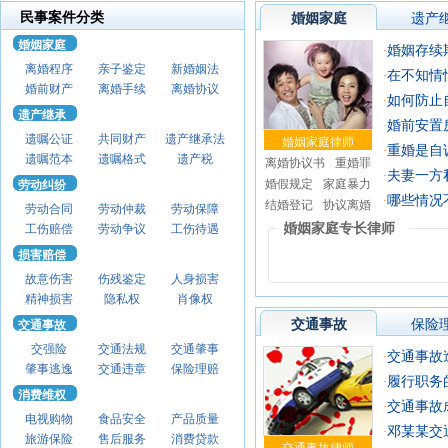
民事案件分类
婚姻家庭
遗产
婚姻家庭
婚姻存续期间签订离
·
离婚程序
亲子鉴定
新婚姻法
在不知情情况下
·
婚前财产
离婚手续
离婚协议
如何防止自己
·
遗产继承
婚前安置
·
遗嘱公证
共同财产
遗产继承法
婚姻家庭律师
重婚是自
·
遗嘱范本
遗嘱格式
遗产税
离婚协议书
重婚罪
夫妻一方私自打
·
婚假规定
家庭暴力
劳动纠纷
哪些情况
·
结婚登记
协议离婚
劳动合同
劳动仲裁
劳动保障
婚姻家庭专长律师
工伤赔偿
劳动争议
工伤待遇
损害赔偿
故意伤害
伤残鉴定
人身损害
精神损害
隐私权
肖像权
交通事故
保险
交通事故
交强险
交通法规
交通肇事
交通事故造成
·
肇事逃逸
交通违章
保险理赔
履行职务的过
·
消费维权
交通事故
·
电视购物
食品安全
产品质量
邓某某交通肇
·
旅游保险
售后服务
消费贷款