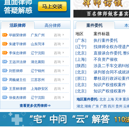
活跃律师
高分律师
案件委托
本
地区
案件标题
毕丽荣律师
广东广州
咨询
[广东]
执行案件委托
朱建宇律师
山东菏泽
咨询
[辽宁]
李保忠律师
辽宁沈阳
咨询
[北京]
[上海]
不良资产催收
王远洋法律
湖北襄阳
咨询
[陕西]
涉及二手车交易纠
工作者律师
刘哲律师
辽宁锦州
咨询
[北京]
谈判签合同不成就
[浙江]
攀枝花行政诉讼案
周巍健主任
江苏苏州
咨询
[北京]
知识产权侵权案件
团队律师
王景林律师
上海静安区
咨询
[北京]
知识产权侵权案件
张俊杰律师
辽宁沈阳
咨询
地区案件委托:
北京
上海
天津
重
查看更多优秀律师⇒
湖北
湖南
广东
广西
四川
贵州
云