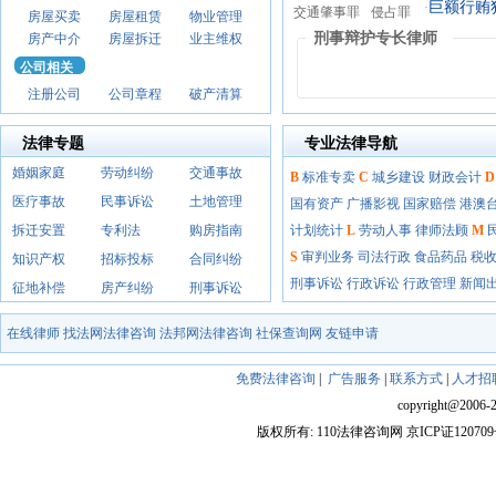
巨额行贿
·
交通肇事罪
侵占罪
房屋买卖
房屋租赁
物业管理
刑事辩护专长律师
房产中介
房屋拆迁
业主维权
公司相关
注册公司
公司章程
破产清算
法律专题
专业法律导航
婚姻家庭
劳动纠纷
交通事故
B
标准专卖
C
城乡建设
财政会计
D
医疗事故
民事诉讼
土地管理
国有资产
广播影视
国家赔偿
港澳
拆迁安置
专利法
购房指南
计划统计
L
劳动人事
律师法顾
M
S
审判业务
司法行政
食品药品
税
知识产权
招标投标
合同纠纷
刑事诉讼
行政诉讼
行政管理
新闻
征地补偿
房产纠纷
刑事诉讼
在线律师
找法网法律咨询
法邦网法律咨询
社保查询网
友链申请
免费法律咨询
|
广告服务
|
联系方式
|
人才招
copyright@2006-202
版权所有: 110法律咨询网 京ICP证12070