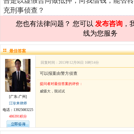
告是以虚假合同做抵押，向我借钱，能否转
孙术校律师
对
夫妻共同财产假如妻子转
充刑事侦查？
孙术校律师
对
民事诉讼法院指定的举证
您也有法律问题？ 您可以
发布咨询
，
孙术校律师
对
离婚法律怎么判？有一个
线为您服务
孙术校律师
对
律师您好。我是2018年
孙术校律师
对
将满19周岁，偷了一部
最佳答案
孙术校律师
对
邻居房基地侵权，中院都
回复时间：2013年12月06日 16时14分
孙术校律师
对
在保定上班两年了，一直
可以报案由警方侦查
孙术校律师
对
你好，我2016年离的婚
提问者对最佳答案的评价：
威慑大，我试试
孙术校律师
对
房产交易问题
的回复获
[广东-广州]
江珍来律师
孙术校律师
对
我是男方，离婚了，孩子
电话：13925083225
孙术校律师
对
夫妻共同财产假如妻子转
486391积分
孙术校律师
对
民事诉讼法院指定的举证