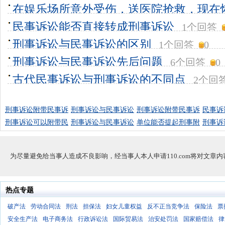
在娱乐场所意外受伤，送医院抢救，现在
诉讼还是刑
民事诉讼能否直接转成刑事诉讼
1个回答
20
1个回答
刑事诉讼与民事诉讼的区别
1个回答
0
刑事诉讼与民事诉讼先后问题
6个回答
0
古代民事诉讼与刑事诉讼的不同点
2个回
刑事诉讼附带民事诉
刑事诉讼与民事诉讼
刑事诉讼附带民事诉
民事诉
刑事诉讼可以附带民
刑事诉讼与民事诉讼
单位能否提起刑事附
刑事诉
为尽量避免给当事人造成不良影响，经当事人本人申请110.com将对文章
热点专题
破产法
劳动合同法
刑法
担保法
妇女儿童权益
反不正当竞争法
保险法
票
安全生产法
电子商务法
行政诉讼法
国际贸易法
治安处罚法
国家赔偿法
律