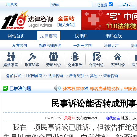
用户名
密码
记住我
全国站
[进入分站]
网站首页
法律咨询
找律师
律师在线
发布咨询
精选法律咨询
一对一咨询
法律人才
法
律师排行
婚姻家庭
刑事诉讼
劳动纠纷
交通事故
合同纠纷
房产纠纷
医
您的位置：
110网首页
>>
法律咨询
>>
所有类别
>>
其他
>> 查看
孙术校律师
对
将满19周岁，偷了一部
已解决问题
孙术校律师
对
邻居房基地侵权，中院都
孙术校律师
对
在保定上班两年了，一直
民事诉讼能否转成刑事
孙术校律师
对
你好，我2016年离的婚
12-06 12:50
悬赏 0
发布者:horsef……
给我留言
地区:广东－
孙术校律师
对
房产交易问题
的回复获
我在一项民事诉讼已胜诉，但被告拒绝
孙术校律师
对
我是男方，离婚了，孩子