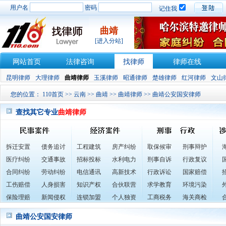
用户名
密码
记住我
曲靖
[进入分站]
网站首页
法律咨询
找律师
律师在线
昆明律师
大理律师
曲靖律师
玉溪律师
昭通律师
楚雄律师
红河律师
文山
您的位置：
110首页
>>
云南
>>
曲靖
>>
曲靖律师
>> 曲靖公安国安律师
查找其它专业
曲靖律师
拆迁安置
债务追讨
工程建筑
房产纠纷
取保候审
刑事辩护
医疗纠纷
交通事故
招标投标
水利电力
刑事自诉
行政复议
合同纠纷
劳动纠纷
电信通讯
高新技术
行政诉讼
国家赔偿
工伤赔偿
人身损害
知识产权
合伙联营
求学教育
环境污染
保险理赔
新闻侵权
连锁加盟
个人独资
工商税务
海关商检
曲靖公安国安律师