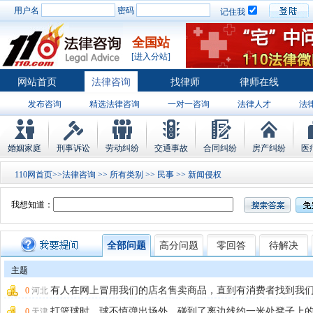
用户名
密码
记住我
全国站
[进入分站]
网站首页
法律咨询
找律师
律师在线
发布咨询
精选法律咨询
一对一咨询
法律人才
法
律师排行
婚姻家庭
刑事诉讼
劳动纠纷
交通事故
合同纠纷
房产纠纷
医
110网首页
>>
法律咨询
>>
所有类别
>>
民事
>>
新闻侵权
我想知道：
全部问题
高分问题
零回答
待解决
主题
有人在网上冒用我们的店名售卖商品，直到有消费者找到我
0
河北
我们才发现这一
打篮球时，球不慎弹出场外，碰到了离边线约一米处凳子上
0
天津