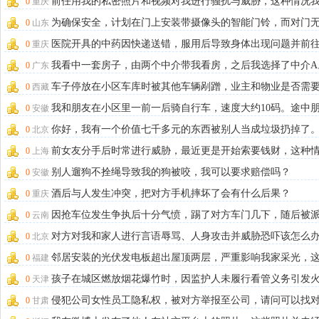
前任用我的私密照片和视频对我进行骚扰与威胁，这种情况
0
重庆
报警吗？
为确保安全，计划在门上安装带摄像头的智能门铃，而对门
0
山东
居住，这种情况
医院开具的中药因快递送错，服用后导致身体出现问题并前
0
重庆
院抢救，请问误
我看中一套房子，由两个中介带我看房，之后我选择了中介A
0
广东
介B因此不断
车子停放在小区车库时被其他车辆剐蹭，业主和物业是否需
0
西藏
担责任？
我和朋友在小区里一前一后骑自行车，速度大约10码。途中
0
安徽
看到不远处有
你好，我有一个价值七千多元的东西被别人当成垃圾扔掉了
0
北京
问了保洁阿姨，
前女友分手后时常进行威胁，最近更是开始索要钱财，这种
0
上海
已持续六个多月
别人遛狗不拴绳导致我的狗被咬，我可以要求赔偿吗？
0
安徽
酒后与人发生冲突，把对方手机摔坏了会有什么后果？
0
重庆
因抢车位发生争执后十分气愤，踢了对方车门几下，随后被
0
云南
所传唤。
对方对我和家人进行言语辱骂、人身攻击并威胁恐吓该怎么
0
北京
邻居安装的光伏发电板超出屋顶两层，严重影响我家采光，
0
福建
情况违法吗？
孩子在城区燃放烟花爆竹时，因监护人未履行看管义务引发
0
天津
灾，导致我的电动
侵犯公司女性员工隐私权，被对方举报至公司，请问可以找
0
甘肃
和解吗？