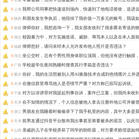
0
安徽
疑人。想了解嫌
我帮公司同事把快递送到场内，快递到了他电话签收，送进
0
上海
一天快递丢了，
和朋友发生争执后，他毁掉了我价值一万多元的账号，我该
0
陕西
处理？
律师你好，我想咨询一下，我女朋友收到了很多匿名寄送的
0
新疆
品，地址被精确到
校园暴力中，对方实施造谣、威胁、辱骂本人以及在本人面
0
湖北
骂本人父母的行
律师您好，请问未经本人允许发布他人照片是否违法？
0
福建
坐公交时，总有个男性用身体部位顶我，但他没有进行触摸
0
河北
种行为构成猥亵
学校趁学生夜间熟睡时搜查其行李箱是否违法？
0
广西
你好，我的生活照被别人用AI换脸技术合成到色情图片上并
0
重庆
意淫，请问报
在微信群里辱骂他人是否情节严重？对方称已拟写起诉状。
0
天津
对方以诽谤罪对我提起刑事自诉，案件已立案，但我尚未收
0
宁夏
案通知。我与对
在不知情的情况下，个人信息被他人拿去注册外地公司并被
0
天津
为股东，若起诉
男朋友在我睡着时偷偷录下了我手机里的内容，其中大多是
0
浙江
朋友之间比较暧
前男友通过抖音平台散布我出事甚至将要被杀的谣言，以此
0
天津
我的亲朋好友添
亲戚的儿子在学校弄坏了同学的助听器，对方要求赔偿该如
0
山西
理？