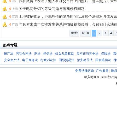
我在微博上发布了他人在社交平台上的照片，这些照片并未
0
浙江
丑化或损坏处理
关于电商分销的等级问题与游戏侵权问题
0
上海
土地被征收后，征地补偿的发放时间以及哪个法律对具体发
0
江西
间有明确规定。
与16岁未成年女性发生关系并拍摄视频传播，会触犯什么法
0
广西
6469
1/100
1
2
3
4
热点专题
破产法
劳动合同法
刑法
担保法
妇女儿童权益
反不正当竞争法
保险法
票
安全生产法
电子商务法
行政诉讼法
国际贸易法
治安处罚法
国家赔偿法
律
免费法律咨询
|
广告服务
|
律师
载入时间:0.05051秒 copyright