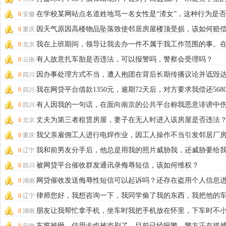
果手机，造成屏
在学校某网站点名道姓地骂一名女性是“渣女”，这种行为是
0
安徽
法？
因天气原因高楼物品坠落致使邻居房屋楼顶受损，该如何赔
0
重庆
若高空坠落物与
我在上班期间，领导让我去办一件不属于我工作范围的事。
0
北京
中骑电动车时，
有人故意扎车胎是否违法，可以报警吗，警察会受理吗？
0
云南
因办事处理方式不当，遭人抱团在背后长期传播议论并诋毁
0
四川
到五年，希望获
我在网贷平台借款1350元，逾期72天后，对方要求我偿还568
0
四川
元，并
有人因我的一句话，在面向南京的公共平台称我恶意诽谤中
0
四川
攻击他人，但事
丈夫为第三者租赁房屋，妻子在无人时进入该房屋是否违法
0
北京
我父亲雇佣工人进行电焊作业，因工人操作不当引发邻居厂
0
重庆
火，关于责任划
我和前男友分手后，他总是用我的照片威胁我，还威胁要给
0
辽宁
造麻烦，我该怎
被网贷平台催收群发通讯录侮辱短信，该如何维权？
0
四川
网贷催收发送侮辱性短信可以起诉吗？还存在盗用个人信息
0
湖南
诈骗的情况。
律师您好，我想咨询一下，我同学偷了我的东西，我把他的
0
辽宁
坏了，这种情况
朋友让我帮忙拿手机，坐车时我把手机放在怀里，下车时不
0
湖南
摔坏了，责任算
车窗被砸，信用卡也被盗刷了，目前已经报警，警方正在抓