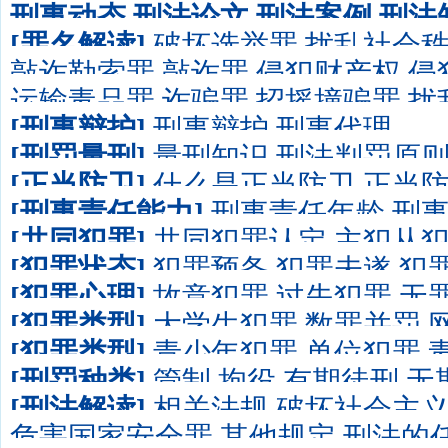
刑事动态
刑法论文
刑法案例
刑法
[罪名解读]
破坏选举罪
扰乱社会
敲诈勒索罪
敲诈罪
侵犯财产权
侵
生产伪劣商品罪
收购赃物罪
受贿
运输毒品罪
诈骗罪
招摇撞骗罪
扰
产罪
侵占集体财产罪
侵占他人财
融秩序罪
[刑事辩护]
刑事辩护
刑事代理
收征管罪
遗弃罪
[刑罚量刑]
量刑知识
刑法判罚原
[正当防卫]
什么是正当防卫
正当
自首
累犯
影响判刑轻重的因素
[刑事责任能力]
刑事责任年龄
刑
[共同犯罪]
共同犯罪认定
主犯从
疾人刑事责任能力
[犯罪状态]
犯罪预备
犯罪未遂
犯
[犯罪心理]
故意犯罪
过失犯罪
无
[犯罪类型]
大学生犯罪
数罪并罚
[犯罪类型]
青少年犯罪
单位犯罪
罪
性犯罪
预防犯罪
职务犯罪
少年
[刑罚种类]
管制
拘役
有期徒刑
无
计算机犯罪
金融犯罪
经济犯罪
专
[刑法解读]
相关法规
破坏社会主
驱逐出境
危害国家安全罪
其他规定
刑法的