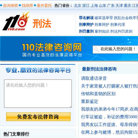
咨询律师
找律师
案件委托
热门省份：
北京
浙江
上海
山东
广东
天津
重庆
江
罪名解读
破坏选举罪
扰乱社会秩序
刑法
刑事辩护
刑事辩护
刑事代理
刑罚量刑
量刑知识
刑法判罚原则
最新刑法法律咨询
调取通话录音
关于家里被人打砸家人被打伤
传销和直销的区别
重新鉴定
我朋友的弟弟今年17周岁,在
轻处理，像这样的情况判多少
行车证被盗，补证的费用500
我男友以工作提拔、母亲得病
音信，我是不是被骗了？
在网上参与赌博，然后拘留15天
热门文章排行