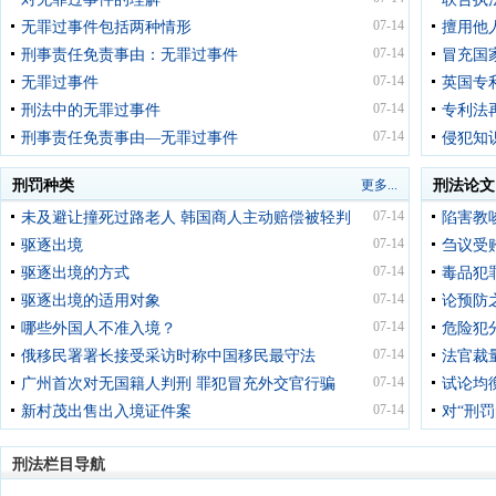
07-14
无罪过事件包括两种情形
擅用他
07-14
刑事责任免责事由：无罪过事件
冒充国
07-14
无罪过事件
英国专
07-14
刑法中的无罪过事件
专利法
07-14
刑事责任免责事由—无罪过事件
侵犯知
刑罚种类
更多...
刑法论文
07-14
未及避让撞死过路老人 韩国商人主动赔偿被轻判
陷害教
07-14
驱逐出境
刍议受
07-14
驱逐出境的方式
毒品犯
07-14
驱逐出境的适用对象
论预防
07-14
哪些外国人不准入境？
危险犯
07-14
俄移民署署长接受采访时称中国移民最守法
法官裁
07-14
广州首次对无国籍人判刑 罪犯冒充外交官行骗
试论均
07-14
新村茂出售出入境证件案
对“刑
刑法栏目导航