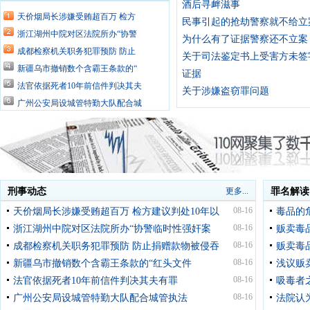
酒后寻衅滋事
天价烟局长涉嫌受贿超百万 检方
民事引起的抢劫警察就不给立
浙江湖州中院对区法院所办“协警
为什么有了证据警察还不立案
成都检察机关职务犯罪预防 防止
关于司法鉴定书上受害方未签
新疆乌市撤销数个含霸王条款的“
证据
法官依据死者10年前信件判决其夫
关于涉嫌盗窃罪问题
广州公安局设城管特勤大队配合城
湖南法院立案审理执行涉农民工案
审计署公布54部门审计情况 挪用等
孙伟铭4日二审 受害者家属希望维
重庆打黑大审判：杨天庆等9人集
重庆打黑新闻发布会：他们为何判
刑事动态
更多...
罪名解读
实施连环诈骗术 4名犯罪嫌疑人被
08-16
天价烟局长涉嫌受贿超百万 检方建议判处10年以
毒品的
开发商涉嫌经济犯罪被抓
08-16
浙江湖州中院对区法院所办“协警临时性强奸案
贩卖毒
来宾打掉六个结伙抢夺的犯罪团伙
08-16
成都检察机关职务犯罪预防 防止捐赠款物被侵吞
贩卖毒
08-16
新疆乌市撤销数个含霸王条款的“红头文件
浅议贩
08-16
法官依据死者10年前信件判决其夫有罪
吸毒者
08-16
广州公安局设城管特勤大队配合城管执法
法院认