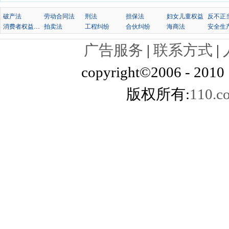
罪
军人违反职责罪
渎职罪
贪污贿
秩序罪
侵犯财产罪
侵犯公民人身
破产法
劳动合同法
刑法
担保法
妇女儿童权益
消费者权益保护法
拍卖法
工程纠纷
合伙纠纷
海商法
安全生
广告服务
|
联系方式
|
copyright©2006 - 2010 11
版权所有:
110.