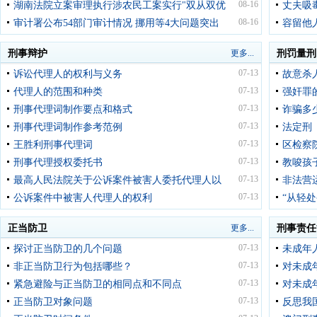
08-16
湖南法院立案审理执行涉农民工案实行"双从双优
丈夫吸
08-16
审计署公布54部门审计情况 挪用等4大问题突出
容留他
刑事辩护
更多...
刑罚量刑
07-13
诉讼代理人的权利与义务
故意杀
07-13
代理人的范围和种类
强奸罪
07-13
刑事代理词制作要点和格式
诈骗多
07-13
刑事代理词制作参考范例
法定刑
07-13
王胜利刑事代理词
区检察
07-13
刑事代理授权委托书
教唆孩
07-13
最高人民法院关于公诉案件被害人委托代理人以
非法营
07-13
公诉案件中被害人代理人的权利
“从轻
正当防卫
更多...
刑事责任
07-13
探讨正当防卫的几个问题
未成年
07-13
非正当防卫行为包括哪些？
对未成
07-13
紧急避险与正当防卫的相同点和不同点
对未成
07-13
正当防卫对象问题
反思我