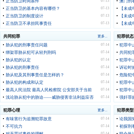
07-13
正当防卫时间条件
澳门刑
07-13
正当防卫的基本内容有哪些？
【未成
07-13
正当防卫的制度设计
【未成
07-13
正当防卫不承担民事责任
【未成
共同犯罪
更多...
犯罪状态
07-14
胁从犯的刑事责任问题
犯罪中
07-14
绑架罪胁从犯可从轻判刑吗
共同犯
07-14
胁从犯的认定
犯罪中
07-14
胁从犯的刑事责任
诉讼时
07-14
胁从犯及其刑事责任是怎样的？
危险犯
07-14
胁从犯的构成和认定
犯罪中
07-14
最高人民法院 最高人民检察院 公安部关于当前
犯罪中
07-14
浅论胁从犯中的胁迫——威胁侵害非法利益应否
强奸罪
犯罪心理
更多...
犯罪类型
07-14
有味害行为追溯犯罪故意
论我国
07-14
不可抗力
初探刑
07-14
对无罪过事件的理解
联合执