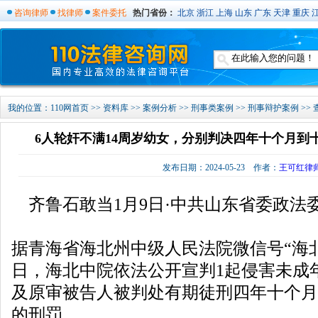
咨询律师
找律师
案件委托
热门省份：
北京
浙江
上海
山东
广东
天津
重庆
我的位置：
110网首页
>>
资料库
>>
案例分析
>>
刑事类案例
>>
刑事辩护案例
>>
6人轮奸不满14周岁幼女，分别判决四年十个月到
发布日期：2024-05-23 作者：
王可红律
齐鲁石敢当1月9日·中共山东省委政法
据青海省海北州中级人民法院微信号“海北
日，海北中院依法公开宣判1起侵害未成
及原审被告人被判处有期徒刑四年十个月
的刑罚。