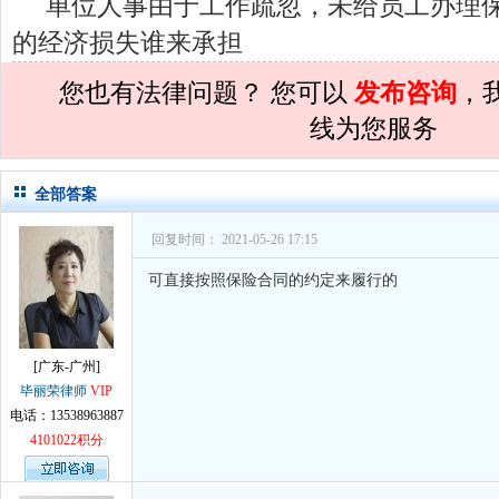
单位人事由于工作疏忽，未给员工办理
孙术校律师
对
民事诉讼法院指定的举证
的经济损失谁来承担
孙术校律师
对
离婚法律怎么判？有一个
您也有法律问题？ 您可以
发布咨询
，
孙术校律师
对
律师您好。我是2018年
线为您服务
孙术校律师
对
将满19周岁，偷了一部
孙术校律师
对
邻居房基地侵权，中院都
全部答案
孙术校律师
对
在保定上班两年了，一直
回复时间： 2021-05-26 17:15
孙术校律师
对
你好，我2016年离的婚
可直接按照保险合同的约定来履行的
孙术校律师
对
房产交易问题
的回复获
孙术校律师
对
我是男方，离婚了，孩子
[广东-广州]
孙术校律师
对
夫妻共同财产假如妻子转
毕丽荣律师
VIP
电话：13538963887
孙术校律师
对
民事诉讼法院指定的举证
4101022积分
孙术校律师
对
离婚法律怎么判？有一个