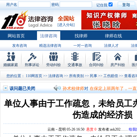
用户名
密码
记住我
全国站
[进入分站]
网站首页
法律咨询
找律师
律师在线
发布咨询
精选法律咨询
一对一咨询
法律人才
法
律师排行
婚姻家庭
刑事诉讼
劳动纠纷
交通事故
合同纠纷
房产纠纷
医
孙术校律师
对
将满19周岁，偷了一部
您的位置：
110网首页
>>
法律咨询
>>
所有类别
>>
民事
>>
工伤赔偿
>>
孙术校律师
对
邻居房基地侵权，中院都
该问题已关闭
孙术校律师
对
在保定上班两年了，一直
孙术校律师
对
你好，我2016年离的婚
单位人事由于工作疏忽，未给员工
孙术校律师
对
房产交易问题
的回复获
伤造成的经济损
孙术校律师
对
我是男方，离婚了，孩子
云南－昆明 05-26 16:50
悬赏 0
发布者:ask202……
给我
孙术校律师
对
夫妻共同财产假如妻子转