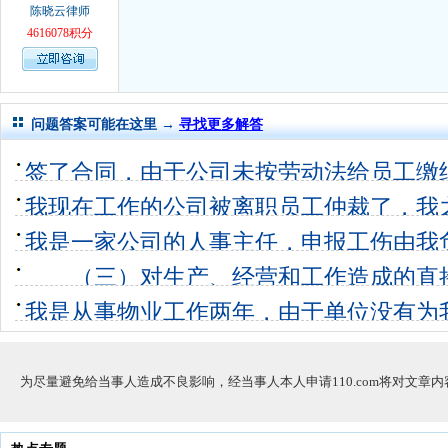
陈晓云律师
4616078积分
问题答案可能在这里 →
寻找更多解答
签了合同，由于公司未按劳动法给员工缴
和人事那告
我现在工作的公司被离职员工仲裁了，我
16个回答
0
负责办理合
我是一家公司的人事主任，申报工伤由我
1个回答
0
工伤，但由
（三）对生产、经营和工作造成的直接
5个回答
0
何赔偿？
我是从事物业工作两年，由于单位没有为
0个回答
0
险，现在离
5个回答
0
为尽量避免给当事人造成不良影响，经当事人本人申请110.com将对文章