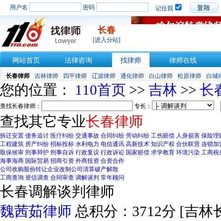
用户名
密码
记住我
长春
[进入分站]
网站首页
法律咨询
找律师
律师在线
长春律师
吉林律师
四平律师
辽源律师
通化律师
白山律师
松原律师
白城
您的位置：
110首页
>>
吉林
>>
长
查找长春律师：
专长：
查找其它专业
长春律师
拆迁安置
债务追讨
医疗纠纷
交通事故
合同纠纷
劳动纠纷
工伤赔偿
人身损害
保险理
工程建筑
房产纠纷
招标投标
水利电力
电信通讯
高新技术
知识产权
合伙联营
连锁加
取保候审
刑事辩护
刑事自诉
行政复议
行政诉讼
国家赔偿
求学教育
环境污染
工商税
海事海商
国际贸易
招商引资
外商投资
合资合作
公司收购
股份转让
企业改制
公司清算
破产解散
工商查询
资信调查
合同审查
调解谈判
常年顾问
长春调解谈判律师
魏茜茹律师
总积分：3712分
[吉林