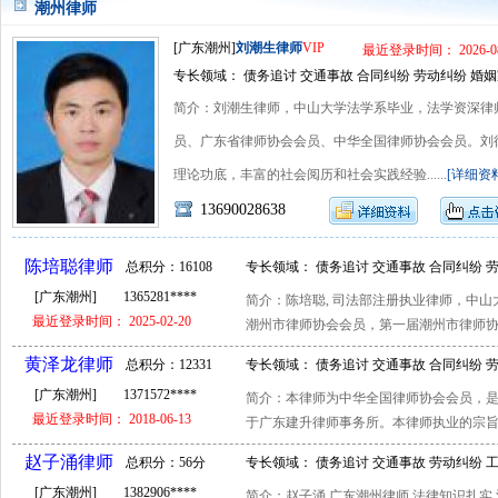
潮州律师
[广东潮州]
刘潮生律师
VIP
最近登录时间： 2026-08
专长领域： 债务追讨 交通事故 合同纠纷 劳动纠纷 婚
简介：刘潮生律师，中山大学法学系毕业，法学资深律
员、广东省律师协会会员、中华全国律师协会会员。刘
理论功底，丰富的社会阅历和社会实践经验......
[详细资
13690028638
陈培聪律师
总积分：16108
专长领域： 债务追讨 交通事故 合同纠纷 
[广东潮州]
1365281****
简介：陈培聪, 司法部注册执业律师，中
分
产权 刑事辩护 常年顾问
最近登录时间： 2025-02-20
潮州市律师协会会员，第一届潮州市律师协会
黄泽龙律师
总积分：12331
专长领域： 债务追讨 交通事故 合同纠纷 
[广东潮州]
1371572****
简介：本律师为中华全国律师协会会员，
分
调查 合同审查 文书代理
最近登录时间： 2018-06-13
于广东建升律师事务所。本律师执业的宗旨是
赵子涌律师
总积分：56分
专长领域： 债务追讨 交通事故 劳动纠纷 
[广东潮州]
1382906****
简介：赵子涌.广东潮州律师.法律知识扎实