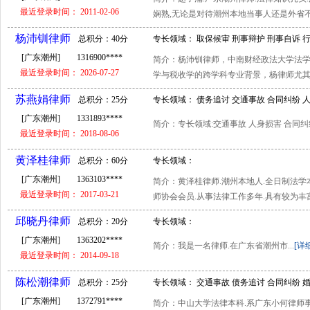
辩护
最近登录时间： 2011-02-06
娴熟,无论是对待潮州本地当事人还是外省不认
杨沛钏律师
总积分：40分
专长领域： 取保候审 刑事辩护 刑事自诉 
[广东潮州]
1316900****
简介：杨沛钏律师，中南财经政法大学法
国安 公司犯罪
最近登录时间： 2026-07-27
学与税收学的跨学科专业背景，杨律师尤其擅
苏燕娟律师
总积分：25分
专长领域： 债务追讨 交通事故 合同纠纷 
[广东潮州]
1331893****
简介：专长领域:交通事故 人身损害 合同纠纷
最近登录时间： 2018-08-06
黄泽桂律师
总积分：60分
专长领域：
[广东潮州]
1363103****
简介：黄泽桂律师.潮州本地人.全日制法学
最近登录时间： 2017-03-21
师协会会员.从事法律工作多年.具有较为丰富
邱晓丹律师
总积分：20分
专长领域：
[广东潮州]
1363202****
简介：我是一名律师.在广东省潮州市...
[详
最近登录时间： 2014-09-18
陈松潮律师
总积分：25分
专长领域： 交通事故 债务追讨 合同纠纷 
[广东潮州]
1372791****
简介：中山大学法律本科.系广东小何律师事
仲裁 取保候审 保险理赔