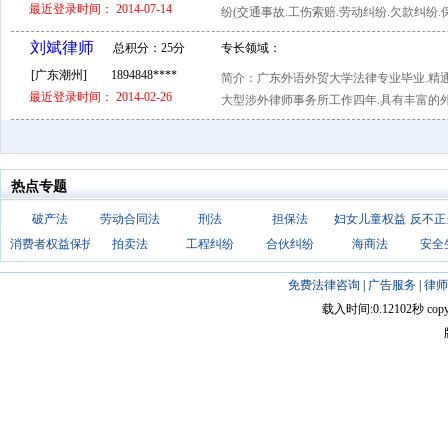
最近登录时间： 2014-07-14
纷(交通事故.工伤索赔.劳动纠纷.欠款纠纷.保
刘斌律师
总积分：25分
专长领域：
[广东潮州]
1894848****
简介：广东外语外贸大学法律专业毕业.精通法
最近登录时间： 2014-02-26
大型涉外律师事务所工作四年.具有丰富的外
热点专题
破产法
劳动合同法
刑法
担保法
妇女儿童权益
反不正
消费者权益保护法
拍卖法
工程纠纷
合伙纠纷
海商法
安全
免费法律咨询
|
广告服务
|
律师
载入时间:0.12102秒 copyright