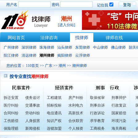
用户名
密码
记住我
潮州
[进入分站]
网站首页
法律咨询
找律师
律师在线
广州律师
深圳律师
珠海律师
汕头律师
东莞律师
中山律师
佛山律师
韶关
阳江律师
清远律师
潮州律师
揭阳律师
云浮律师
您的位置：
110首页
>>
广东
>>
潮州
>>
潮州律师
按专业查找
潮州律师
拆迁安置
债务追讨
工程建筑
房产纠纷
取保候审
刑事辩护
医疗纠纷
交通事故
招标投标
水利电力
刑事自诉
行政复议
合同纠纷
劳动纠纷
电信通讯
高新技术
行政诉讼
国家赔偿
工伤赔偿
人身损害
知识产权
合伙联营
求学教育
环境污染
保险理赔
新闻侵权
连锁加盟
个人独资
工商税务
海关商检