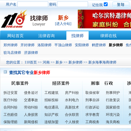
用户名
密码
记住我
新乡
[进入分站]
网站首页
法律咨询
找律师
律师在线
郑州律师
开封律师
洛阳律师
平顶山律师
安阳律师
鹤壁律师
新乡律师
焦
驻马店律师
济源律师
您的位置：
110首页
>>
河南
>>
新乡
>>
新乡律师
>> 新乡海事海商律师
查找其它专业
新乡律师
拆迁安置
债务追讨
工程建筑
房产纠纷
取保候审
刑事辩护
医疗纠纷
交通事故
招标投标
水利电力
刑事自诉
行政复议
合同纠纷
劳动纠纷
电信通讯
高新技术
行政诉讼
国家赔偿
工伤赔偿
人身损害
知识产权
合伙联营
求学教育
环境污染
保险理赔
新闻侵权
连锁加盟
个人独资
工商税务
海关商检