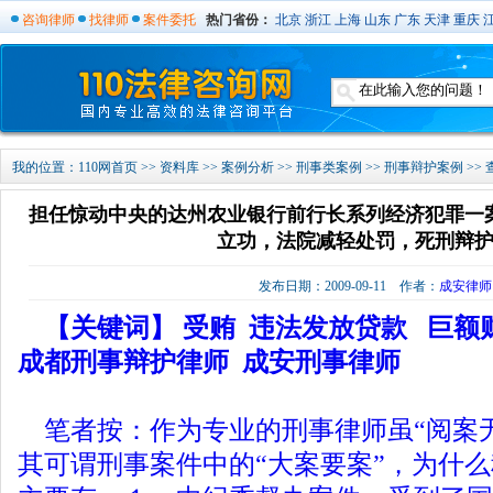
咨询律师
找律师
案件委托
热门省份：
北京
浙江
上海
山东
广东
天津
重庆
我的位置：
110网首页
>>
资料库
>>
案例分析
>>
刑事类案例
>>
刑事辩护案例
>>
担任惊动中央的达州农业银行前行长系列经济犯罪一
立功，法院减轻处罚，死刑辩
发布日期：2009-09-11 作者：
成安律师
【关键词】 受贿 违法发放贷款 巨额
成都刑事辩护律师 成安刑事律师
笔者按：作为专业的刑事律师虽“阅案无
其可谓刑事案件中的“大案要案”，为什