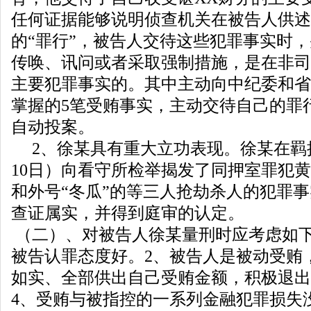
任何证据能够说明侦查机关在被告人供述
的“罪行”，被告人交待这些犯罪事实时
传唤、讯问或者采取强制措施，是在非司
主要犯罪事实的。其中主动向中纪委和省
掌握的5笔受贿事实，主动交待自己的罪
自动投案。
2、徐某具有重大立功表现。徐某在羁押期
10日）向看守所检举揭发了同押室罪犯
和外号“冬瓜”的等三人抢劫杀人的犯罪
查证属实，并得到庭审的认定。
（二）、对被告人徐某量刑时应考虑如下
被告认罪态度好。2、被告人是被动受贿
如实、全部供出自己受贿金额，积极退出
4、受贿与被指控的一系列金融犯罪损失