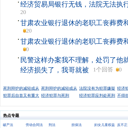
经济贸易局银行无钱，法院无法执
20
甘肃农业银行退休的老职工丧葬费
20
甘肃农业银行退休的老职工丧葬费
0
民警这样办案我不理解，处罚了他
经济损失了，我哥就被
1个回答
0
死刑辩护的减轻或从
死刑辩护的减轻或从
法院没有为犯罪嫌疑
经济
犯罪后自首又有重大
经济犯罪与死刑
经济犯罪应判处死刑
不得
热点专题
破产法
劳动合同法
刑法
担保法
妇女儿童权益