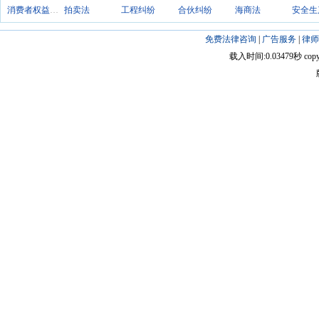
消费者权益保护法
拍卖法
工程纠纷
合伙纠纷
海商法
安全生
免费法律咨询
|
广告服务
|
律师
载入时间:0.03479秒 copyright