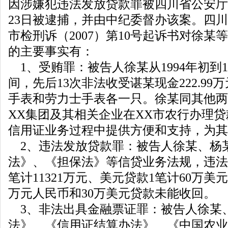
因涉嫌犯违法发放贷款罪被四川省公安厅
23日被逮捕，并由中纪委督办该案。四
市检刑诉（2007）第10号起诉书对徐某
的主要事实有：
1、受贿罪：被告人徐某从1994年初到1
间，先后13次非法收受谌某现金222.99
手表和劳力士手表各一只。徐某同其他两
XX集团及其相关企业在XX市农行办理
信用证业务过程中提供方便和支持，为其
2、违法发放贷款罪：被告人徐某、杨
法》、《担保法》等信贷业务法规，违法
笔计11321万元、美元贷款1笔计60万美元
万元人民币和30万美元贷款未能收回。
3、非法出具金融票证罪：被告人徐某
法》、《信用证结算办法》、《中国农业