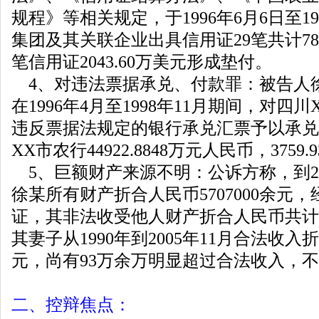
规程》等相关规定，于1996年6月6日至19
集团及其关联企业出具信用证29笔共计781
笔信用证2043.60万美元形成垫付。
4、对违法票据承兑、付款罪：被告人
在1996年4月至1998年11月期间，对四
违反票据法规定的银行承兑汇票予以承兑
XX市农行44922.8848万元人民币，3759
5、巨额财产来源不明：公诉方称，到20
徐某所有财产折合人民币5707000余元
证，其非法收受他人财产折合人民币共计28
其妻子从1990年到2005年11月合法收入折
元，尚有93万余万明显超过合法收入，
二、控辩焦点：