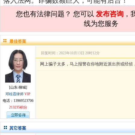
落入法网。诈骗数额巨大，可能有后台！
孙术校律师
对
夫妻共同财产假如妻子转
您也有法律问题？ 您可以
发布咨询
，
孙术校律师
对
民事诉讼法院指定的举证
线为您服务
孙术校律师
对
离婚法律怎么判？有一个
孙术校律师
对
律师您好。我是2018年
最佳答案
孙术校律师
对
将满19周岁，偷了一部
回复时间：2023年10月13日 20时12分
孙术校律师
对
邻居房基地侵权，中院都
网上骗子太多，马上报警在你地附近派出所或经侦
孙术校律师
对
在保定上班两年了，一直
孙术校律师
对
你好，我2016年离的婚
[山东-聊城]
孙术校律师
对
房产交易问题
的回复获
邓桂霞律师
VIP
电话：13969523706
孙术校律师
对
我是男方，离婚了，孩子
213235积分
孙术校律师
对
夫妻共同财产假如妻子转
孙术校律师
对
民事诉讼法院指定的举证
其它答案