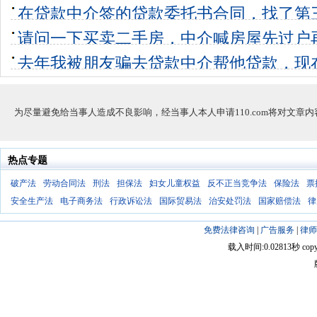
开始说只需
在贷款中介签的贷款委托书合同，找了第
8个回答
0
经走了
请问一下买卖二手房，中介喊房屋先过户
10个回答
0
现在贷款贷
去年我被朋友骗去贷款中介帮他贷款，现
13个回答
0
出所报诈骗
9个回答
0
为尽量避免给当事人造成不良影响，经当事人本人申请110.com将对文章
热点专题
破产法
劳动合同法
刑法
担保法
妇女儿童权益
反不正当竞争法
保险法
票
安全生产法
电子商务法
行政诉讼法
国际贸易法
治安处罚法
国家赔偿法
律
免费法律咨询
|
广告服务
|
律师
载入时间:0.02813秒 copyright