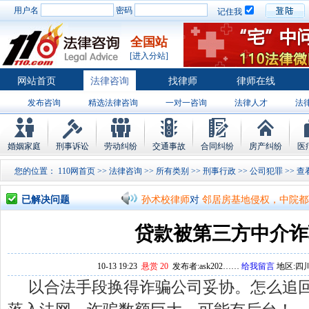
用户名
密码
记住我
全国站
[进入分站]
网站首页
法律咨询
找律师
律师在线
发布咨询
精选法律咨询
一对一咨询
法律人才
法
律师排行
婚姻家庭
刑事诉讼
劳动纠纷
交通事故
合同纠纷
房产纠纷
医
您的位置：
110网首页
>>
法律咨询
>>
所有类别
>>
刑事行政
>>
公司犯罪
>
孙术校律师
对
将满19周岁，偷了一部
已解决问题
孙术校律师
对
邻居房基地侵权，中院都
孙术校律师
对
在保定上班两年了，一直
贷款被第三方中介诈
孙术校律师
对
你好，我2016年离的婚
10-13 19:23
悬赏 20
发布者:ask202……
给我留言
地区:四川
孙术校律师
对
房产交易问题
的回复获
以合法手段换得诈骗公司妥协。怎么追
孙术校律师
对
我是男方，离婚了，孩子