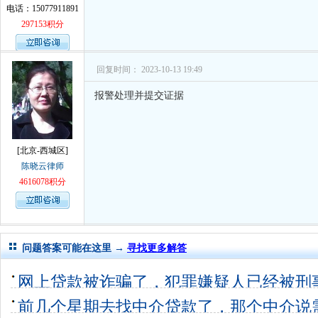
电话：15077911891
297153积分
回复时间： 2023-10-13 19:49
报警处理并提交证据
[北京-西城区]
陈晓云律师
4616078积分
问题答案可能在这里 →
寻找更多解答
网上贷款被诈骗了，犯罪嫌疑人已经被刑
第三方
前几个星期去找中介贷款了，那个中介说
11个回答
0