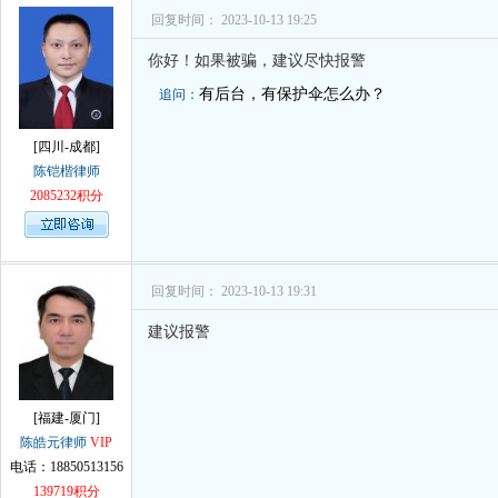
孙术校律师
对
离婚法律怎么判？有一个
回复时间： 2023-10-13 19:25
孙术校律师
对
律师您好。我是2018年
你好！如果被骗，建议尽快报警
有后台，有保护伞怎么办？
追问：
[四川-成都]
陈铠楷律师
2085232积分
回复时间： 2023-10-13 19:31
建议报警
[福建-厦门]
陈皓元律师
VIP
电话：18850513156
139719积分