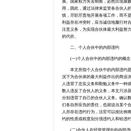
展。国家权力失去制衡，必然出现腐
用，因此，通过法律来监管各合伙人
慎，尽职尽责地开展各项工作，而不
利益存在冲突时，应当诚信地履行对
注意义务，为实现合伙体最大利益努
的代价。
二、个人合伙中的内部违约
(一)个人合伙中的内部违约的概念
本文所指个人合伙中的内部违约是说
况下为合伙体的最大利益作出的商业
人违背了忠实义务和勤勉义务中一种
数人违反了合伙人的义务，本文只涉
分别违背了自己的合伙人义务。确认
们各自所应负的责任，也就说当某个
人亦存在违约行为，法官可以按比例将
约的性质或程度划分强违约人和轻违约
(二)合伙人在经营管理中的内部违