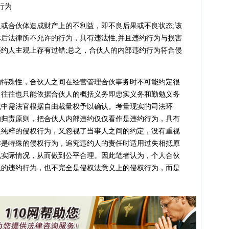
行为
合伙体造成财产上的不利益，即不良后果或不良状态;该
后法律所不允许的行为，具有违法性;并且违约行为与损害
约人主观上存有过错;总之，合伙人的内部违约行为符合侵
。
殊性，合伙人之间在经营管理合伙事务时不可能约定很
，往往也只能依据合伙人的概括义务即忠实义务和勤勉义务
践中需法官根据自由裁量权予以确认。考量现实的司法环
的归责原则，把合伙人内部违约仅仅看作是违约行为，具有
是纯粹的侵权行为，又忽视了当事人之间的约定，没有重视
作是特殊的侵权行为，追究违约人的责任时适用过失相抵原
视实际情况，从而做到公平合理。因此笔者认为，个人合伙
上的违约行为，也不完全是侵权法意义上的侵权行为，而是