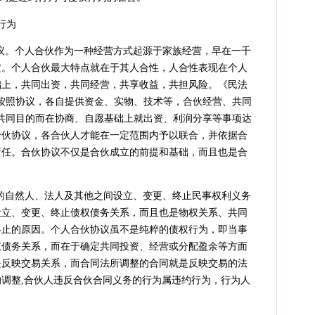
行为
议。个人合伙作为一种经营方式起源于家族经营，早在一千
定。个人合伙最大特点就在于其人合性，人合性表现在个人
础上，共同出资，共同经营，共享收益，共担风险。《民法
民按照协议，各自提供资金、实物、技术等，合伙经营、共同
共同目的而在协商、自愿基础上就出资、利润分享等事项达
合伙协议，各合伙人才能在一定范围内予以联合，并依据合
责任。合伙协议不仅是合伙成立的前提和基础，而且也是合
的自然人、法人及其他之间设立、变更、终止民事权利义务
设立、变更、终止债权债务关系，而且也是物权关系、共同
终止的原因。个人合伙协议虽不是纯粹的债权行为，即当事
权债务关系，而在于确定共同投资、经营或分配盈余等方面
是反映交易关系，而合同法所调整的合同就是反映交易的法
调整,合伙人违反合伙合同义务的行为属违约行为，行为人