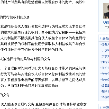
的财产时所具有的勤勉程度去管理合伙体的财产。实践中,
的而行使权利的义务
是指各合伙人在行使权利选择行为时应竭力谋求合伙体
体的最大利益而行使其权利，而不能为其它目的——包括为
伙人的利益而不惜损害其他合伙人或整个合伙体的利益而行
最
证其所被授予的权利不能被用于谋取私人利益或其它与合伙
·
债务
行使必须被用于它们被授予时所期盼的目的。
·
小议
·
加拿大合
人被选择行为的风险与利润的义务
·
推行
·
保护
个合理的时间内对该行为可能给合伙体带来的风险与利
·
合伙
该行为可能会与其他合伙人或合伙体总体利益发生冲突的情
·
合伙
利害关系程度作出相应的原因解释，以谋求相互之间达成共
·
挂名
行为，从而有利于他们及时采取相应措施。
·
有限
的义务
·
透视
人能否尽责履行义务,直接影响到合伙体能否持续健康发
推