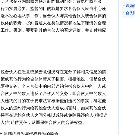
败，合伙企业内部权力缺乏制约机制也会导致执行权的滥
·
该如
的行为实属必要。监督的目的就是要求各合伙人应当小心谨
·
合伙
是漫不经心地从事工作，当合伙人与其他合伙人或合伙体的
合伙体的职责，尽到普通人在类似情况和地位下谨慎的合理
力工作。否则，要受到其他合伙人的否定评价，并支付相应
合伙人在恶意或虽善意但没有在充分了解相关信息的情
决策或其他行为给合伙体带来了损害。概括地说，便是合伙
或两种义务。个人合伙中的内部违约包括合伙人中的一人或
及合伙人中的数人违反了合伙人的义务，即合伙人中的数人
数人违约的目的在于要求法官根据他们违约的事实，确定他
合伙人的违约行为给其他合伙人造成损害时，如果其他合伙
损害在违约合伙人之间分摊以减轻或免除强违约人(根据违
人)的赔偿责任，从而保护合伙人的合法权益。
约是违约行为与侵权行为的糅合。