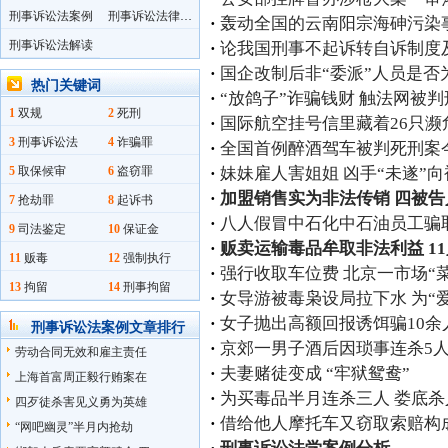
刑事诉讼法案例
刑事诉讼法律法规
·
轰动全国的云南阳宗海砷污染
刑事诉讼法解读
·
论我国刑事不起诉转自诉制度
·
国企改制后非“委派”人员是否
热门关键词
·
“放鸽子”诈骗钱财 触法网被判
1
双规
2
死刑
·
国际航空挂号信里藏着26只濒危
3
刑事诉讼法
4
诈骗罪
·
全国首例醉酒驾车被判死刑案
·
妹妹雇人害姐姐 凶手“未遂”
5
取保候审
6
盗窃罪
·
加盟销售实为非法传销 四被告
7
抢劫罪
8
起诉书
·
八人假冒中石化中石油员工骗
9
司法鉴定
10
保证金
·
贩卖运输毒品牟取非法利益 1
11
贩毒
12
强制执行
·
强行收取车位费 北京一市场“
13
拘留
14
刑事拘留
·
女导游被毒枭设局拉下水 为“
·
女子抛出高额回报诱饵骗10余人
刑事诉讼法案例文章排行
·
京郊一男子酒后因琐事连杀5人
劳动合同无效和雇主责任
·
夫妻赌徒变成 “牢狱鸳鸯”
上海首富周正毅行贿案在
·
为买毒品半月连杀三人 娄底
四歹徒杀害见义勇为英雄
·
借给他人摩托车又窃取索赔构
“网吧幽灵”半月内抢劫