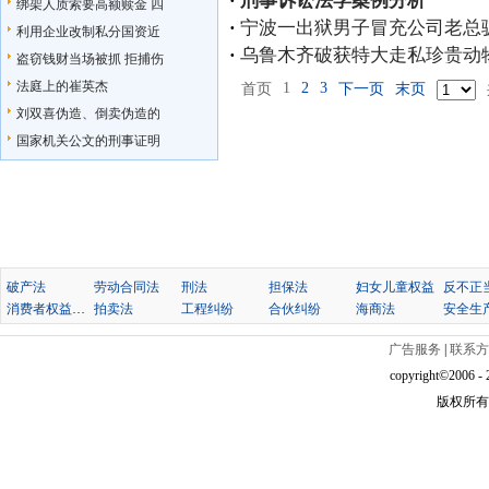
·
刑事诉讼法学案例分析
绑架人质索要高额赎金 四
·
宁波一出狱男子冒充公司老总
利用企业改制私分国资近
·
乌鲁木齐破获特大走私珍贵动物
盗窃钱财当场被抓 拒捕伤
法庭上的崔英杰
1
2
3
首页
下一页
末页
刘双喜伪造、倒卖伪造的
国家机关公文的刑事证明
破产法
劳动合同法
刑法
担保法
妇女儿童权益
消费者权益保护法
拍卖法
工程纠纷
合伙纠纷
海商法
安全生
广告服务
|
联系方
copyright©2006 - 2
版权所有