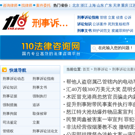
咨询律师
找律师
案件委托
热门省份：
北京
浙江
上海
山东
广东
天津
重庆
江
刑事诉讼指南
管辖
立案
侦查
公诉
刑事诉讼法案例
诉讼知识
公诉案件
死刑复核程序
刑事文书
辩护词范文
窝藏罪辩护词
当前位置:
首页
>
刑事诉讼
>
刑事诉讼法案
快速导航
刑事诉讼动态
刑事诉讼指南
·
帮他人盗窃属己管辖内的电动车
诉讼知识
刑事文书
·
汇40万领300万美元大奖 昆
·
木匠冒充港商忽悠官员骗走内蒙
刑事证据
强制执行
·
提升刑事附带民事案件执行率
强制措施
追诉
·
怒江特大抢劫爆炸物品案宣判 
刑事拘留
取保候审
·
民警周鑫被害案一审宣判 罪犯
司法鉴定
立案
·
非法经营假烟屡教不改 撤销
管辖权
刑事诉讼法论文
·
公安部挂牌督办涉枪大案一审落