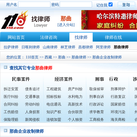
用户名
密码
记住我
那曲
[进入分站]
网站首页
法律咨询
找律师
律师在线
拉萨律师
日喀则律师
山南律师
林芝律师
昌都律师
阿里律师
那曲律师
您的位置：
110首页
>>
西藏
>>
那曲
>>
那曲律师
>> 那曲企业改制律师
查找其它专业
那曲律师
拆迁安置
债务追讨
工程建筑
房产纠纷
取保候审
刑事辩护
医疗纠纷
交通事故
招标投标
水利电力
刑事自诉
行政复议
合同纠纷
劳动纠纷
电信通讯
高新技术
行政诉讼
国家赔偿
工伤赔偿
人身损害
知识产权
合伙联营
求学教育
环境污染
保险理赔
新闻侵权
连锁加盟
个人独资
工商税务
海关商检
那曲企业改制律师