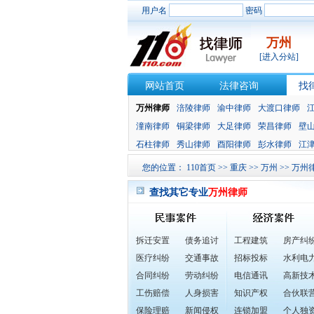
用户名
密码
万州
[进入分站]
网站首页
法律咨询
找
万州律师
涪陵律师
渝中律师
大渡口律师
潼南律师
铜梁律师
大足律师
荣昌律师
壁
石柱律师
秀山律师
酉阳律师
彭水律师
江
您的位置：
110首页
>>
重庆
>>
万州
>>
万州
查找其它专业
万州律师
拆迁安置
债务追讨
工程建筑
房产纠
医疗纠纷
交通事故
招标投标
水利电
合同纠纷
劳动纠纷
电信通讯
高新技
工伤赔偿
人身损害
知识产权
合伙联
保险理赔
新闻侵权
连锁加盟
个人独