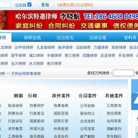
[免费注册]
[忘记密码]
记住我
律师
律师在线
法治资讯
法律法规
资料库
江北律师
沙坪坝律师
九龙坡律师
南岸律师
北碚律师
万盛律师
双挢律师
渝北
山律师
梁平律师
城口律师
丰都律师
垫江律师
武隆律师
忠县律师
开县律师
津律师
合川律师
永川律师
南川律师
查找万州律师：
专
律师
>> 万州合同审查律师
纷
取保候审
刑事辩护
海事海商
公司收购
工商查询
力
刑事自诉
行政复议
国际贸易
股份转让
资信调查
术
行政诉讼
国家赔偿
招商引资
企业改制
合同审查
营
求学教育
环境污染
外商投资
公司清算
调解谈判
资
工商税务
海关商检
合资合作
破产解散
常年顾问