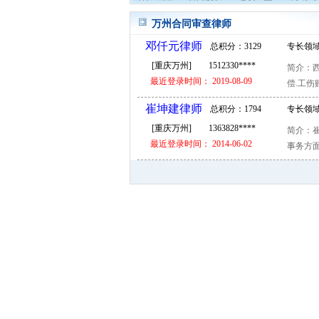
万州合同审查律师
邓仟元律师
总积分：3129
专长领域
[重庆万州]
1512330****
简介：西
分
代理
最近登录时间： 2019-08-09
偿.工伤
崔坤建律师
总积分：1794
专长领域
[重庆万州]
1363828****
简介：崔
分
顾问
最近登录时间： 2014-06-02
事务方面