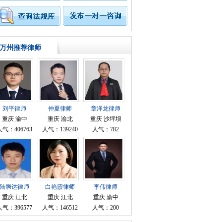
万州推荐律师
刘平律师
仲夏律师
章泽龙律师
重庆 渝中
重庆 渝北
重庆 沙坪坝
人气：406763
人气：139240
人气：782
陆腾达律师
白艳霞律师
李伟律师
重庆 江北
重庆 江北
重庆 渝中
人气：396577
人气：146512
人气：200