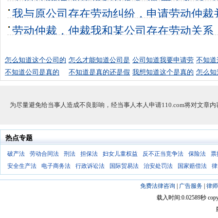
偿
我与原公司存在劳动纠纷，申请劳动仲裁
4个回答
0
未出来
劳动仲裁，仲裁我和某公司存在劳动关系
4个回答
0
济补偿
6个回答
0
怎么知道这个公司的
怎么才能知道公司是
公司知道我要申请劳
不知道
不知道公司是真的
不知道是真的还是假
我想知道这个是真的
怎么知
为尽量避免给当事人造成不良影响，经当事人本人申请110.com将对文章
热点专题
破产法
劳动合同法
刑法
担保法
妇女儿童权益
反不正当竞争法
保险法
票
安全生产法
电子商务法
行政诉讼法
国际贸易法
治安处罚法
国家赔偿法
律
免费法律咨询
|
广告服务
|
律师
载入时间:0.02589秒 copyright