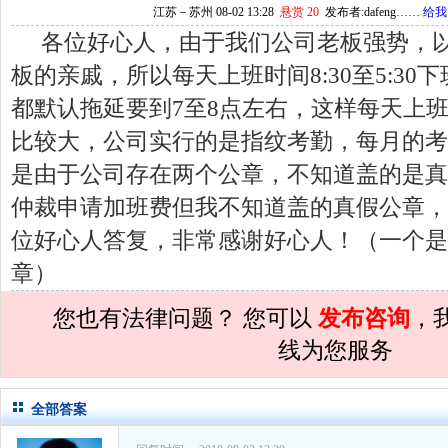
江苏－苏州 08-02 13:28
悬赏 20
发布者:dafeng……
给我
孙术校律师
对
夫妻共同财产假如妻子转
各位好心人，由于我们公司老板强势，
孙术校律师
对
民事诉讼法院指定的举证
板的亲戚，所以每天上班时间8:30至5:3
孙术校律师
对
离婚法律怎么判？有一个
都默认拖延要到7至8点左右，这样每天上
孙术校律师
对
律师您好。我是2018年
比较大，公司实行的是指纹考勤，每月的考
孙术校律师
对
将满19周岁，偷了一部
是由于公司存在两个公章，不知道盖的是真
仲裁申请加班费但我不知道盖的真假公章，
孙术校律师
对
邻居房基地侵权，中院都
位好心人答复，非常感谢好心人！（一个是
孙术校律师
对
在保定上班两年了，一直
章）
孙术校律师
对
你好，我2016年离的婚
孙术校律师
对
房产交易问题
的回复获
您也有法律问题？ 您可以
发布咨询
，
线为您服务
孙术校律师
对
我是男方，离婚了，孩子
孙术校律师
对
夫妻共同财产假如妻子转
全部答案
孙术校律师
对
民事诉讼法院指定的举证