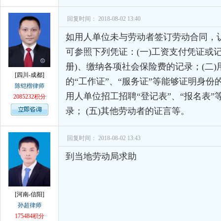
回复时间： 2018-08-02 13:40
如用人单位未与劳动者签订劳动合同，
可参照下列凭证：(一)工资支付凭证或
册)、缴纳各项社会保险费的记录；(二
[四川-成都]
的“工作证”、“服务证”等能够证明身份
陈铠楷律师
用人单位招工招聘“登记表”、“报名表”等
2085232积分
录； (五)其他劳动者的证言等。
回复时间： 2018-08-02 13:43
到当地劳动局求助
[河南-信阳]
孙超律师
175484积分