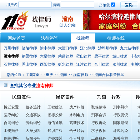
用户名
密码
记住我
潼南
[进入分站]
网站首页
法律咨询
找律师
律师在线
万州律师
涪陵律师
渝中律师
大渡口律师
江北律师
沙坪坝律师
九龙坡律师
潼南律师
铜梁律师
大足律师
荣昌律师
壁山律师
梁平律师
城口律师
丰都
石柱律师
秀山律师
酉阳律师
彭水律师
江津律师
合川律师
永川律师
南川
您的位置：
110首页
>>
重庆
>>
潼南
>>
潼南律师
>> 潼南合伙联营律师
查找其它专业
潼南律师
拆迁安置
债务追讨
工程建筑
房产纠纷
取保候审
刑事辩护
医疗纠纷
交通事故
招标投标
水利电力
刑事自诉
行政复议
合同纠纷
劳动纠纷
电信通讯
高新技术
行政诉讼
国家赔偿
工伤赔偿
人身损害
知识产权
合伙联营
求学教育
环境污染
保险理赔
新闻侵权
连锁加盟
个人独资
工商税务
海关商检