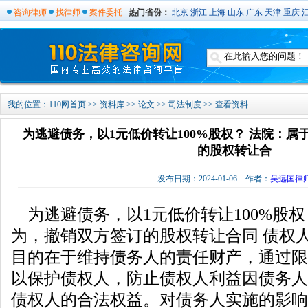
咨询律师
找律师
案件委托
热门省份：
北京
浙江
上海
山东
广东
天津
重庆
我的位置：
110网首页
>>
资料库
>>
论文
>>
司法制度
>> 查看资料
为逃避债务，以1元低价转让100%股权？ 法院：
的股权转让合
发布日期：2024-01-06 作者：
吴远国律
为逃避债务，以1元低价转让100%股
为，撤销双方签订的股权转让合同 债权
目的在于维持债务人的责任财产，通过限
以保护债权人，防止债权人利益因债务人
债权人的合法权益。对债务人实施的影响