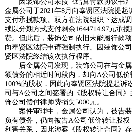
因装饰公司未按《结算付款协议书》
金属公司于2021年8月向奉贤区法院提
支付承揽款项。双方在法院组织下达成调
续以分期方式支付剩余1644714.97元承
费。但此后，装饰公司依旧未能履行款项
向奉贤区法院申请强制执行。因装饰公司
贤区法院终结该次执行程序。
后金属公司发现，装饰公司在与金属
额债务的相近时间段内，却向A公司低价
100%的股权，因此向奉贤区法院提起诉
司与A公司之间签署的《股权转让合同》
饰公司偿付律师费损失5000元。
案件审理中，金属公司认为，被告装
负有债务，仍向被告A公司低价转让股权
利害关系，因此涉案《股权转让合同》存