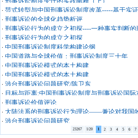
刑事诉讼制度变迁的实践阐释（上）
·
范式转型与中国刑事诉讼制度改革-----基于实
·
刑事诉讼的全球化趋势析评
·
刑事诉讼行为的成立之初探----一种事实判断
·
刑事诉讼行为的成立之初探
·
中国刑事诉讼制度科学构建论纲
·
中国道路与全球价值：刑事诉讼制度三十年
·
中国刑事诉讼模式的本土构建
·
中国刑事诉讼模式的本土构建
·
涉台刑事诉讼问题研究/陈卫东
·
目标与距离:中国刑事诉讼制度与刑事诉讼国际准
·
刑事诉讼价值评论
·
大陆法系的刑事诉讼行为理论——兼论对我国
·
涉台刑事诉讼问题研究
·
23267
1/20
1
2
3
4
5
6
7