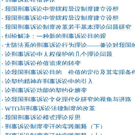
刑事诉讼价值评论
·
我国刑事诉讼中管辖权异议制度建立设想
·
我国刑事诉讼中管辖权异议制度建立设想
·
我国刑事诉讼制度改革若干基本理论问题研究
·
纠纷解决：一种新的刑事诉讼目的观
·
大陆法系的刑事诉讼行为理论——兼论对我国
·
论刑事诉讼中人权保护的几个理论问题
·
论刑事诉讼价值追求的转变
·
论我国刑事诉讼目的、价值的定位及其实现条
·
论契约精神在刑事诉讼中的引入
·
论刑事诉讼功能的契约化嬗变
·
论我国刑事诉讼文化现代化研究的视角与进路
·
WTO与刑事诉讼法律制度的改革
·
我国刑事诉讼模式理论反思
·
刑事诉讼制度变迁的实践阐释（下）
·