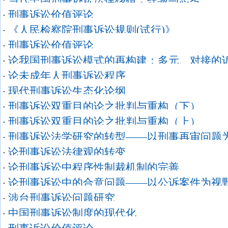
·
刑事诉讼价值评论
·
《人民检察院刑事诉讼规则(试行)》
·
刑事诉讼价值评论
·
论我国刑事诉讼模式的再构建：多元、对接的
·
论未成年人刑事诉讼程序
·
现代刑事诉讼生态化论纲
·
刑事诉讼双重目的论之批判与重构（下）
·
刑事诉讼双重目的论之批判与重构（上）
·
刑事诉讼法学研究的转型——以刑事再审问题
·
论刑事诉讼法律观的转变
·
论刑事诉讼中程序性制裁机制的完善
·
论刑事诉讼中的合意问题——以公诉案件为视
·
涉台刑事诉讼问题研究
·
中国刑事诉讼制度的现代化
·