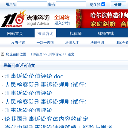
用户名
密码
记住我
全国站
[进入分站]
网站首页
法律咨询
找律师
律师在线
发布咨询
一对一咨询
法律人才
法律咨询
律师合
您现在的位置：
110首页
>>
刑事诉讼
>> 论文
最新刑事诉讼论文
刑事诉讼价值评论.doc
·
人民检察院刑事诉讼规则(试行)
·
刑事诉讼价值评论
·
人民检察院刑事诉讼规则(试行)
·
刑事诉讼价值评论
·
论我国刑事诉讼客体内容的确定
·
当代中国刑事诉讼法律移植：经验与思考