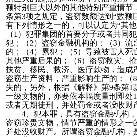
额特别巨大以外的其他特别严重情节
条第
3
项之规定，盗窃数额达到
“
数额
有下列情形之一的，可以认定为
“
其他
（
1
）犯罪集团的首要分子或者共同犯
犯；（
2
）盗窃金融机构的；（
3
）流
的；（
4
）累犯；（
5
）导致被害人死
其他严重后果的；（
6
）盗窃救灾、抢
扶贫、移民、救济、医疗款物，造成
盗窃生产资料，严重影响生产的；（
8
失的，另外，根据《解释》第
9
条第
1
一级文物的，亦要依本幅度量刑即处
1
或者无期徒刑，并处罚金或者没收财
4
、犯本罪，具有盗窃金融机构，
盗窃珍贵文物，情节严重的情形之一
并处没收财产。所谓盗窃金融机构，