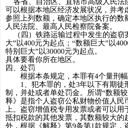
各省、自治区、直辖市高级人民法
可以根据本地区经济发展状况，并考
参照上列数额，确定本地区执行的数
人民法院、最高人民检察院备案。
（四）铁路运输过程中发生的盗窃
大
”
以
400
元为起点；
“
数额巨大
”
以
400
特别巨大
”
以
30000
元为起点。
具体要看你所在地区。
四、处罚
根据本条规定，本罪有
4
个量刑幅
1
、犯本罪的，处
3
年以下有期徒
制，并处或者单处罚金。所谓
“
数额较
释》是指个人盗窃公私财物价值人民
上。盗窃增值税专用发票或者可以用
抵扣税款的其他发票，其数额较大的
外，根据《解释》第
9
条第
1
款规定，