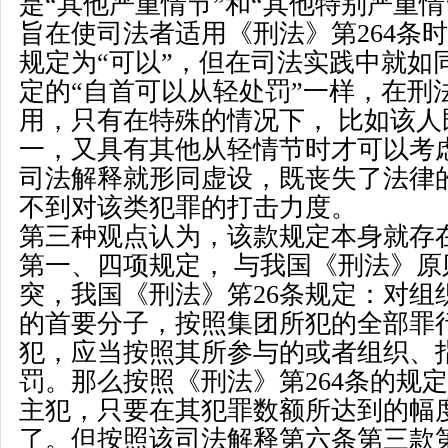
是
“
其他严重情节
”
和
“
其他特别严重情
旨在使司法者适用《刑法》第
264
条时
规定为
“
可以
”
，但在司法实践中就如
定的
“
自首可以从轻处罚
”
一样，在刑
用，只有在特殊的情况下， 比如该
一，又具有其他从轻情节时才可以考
司法解释就形同虚设，既丧失了法律
不到对该类犯罪的打击力度。
第三种观点认为，该款规定本身就存
第一、四项规定， 与我国《刑法》原
突，我国《刑法》笫
26
条规定：对组
的首要分子，按照集团所犯的全部罪
犯，应当按照其所参与的或者组织、
罚。那么按照《刑法》第
264
条的规定
主犯，只要在其犯罪数额所达到的幅
了。但按照该司法解释第六条第三款