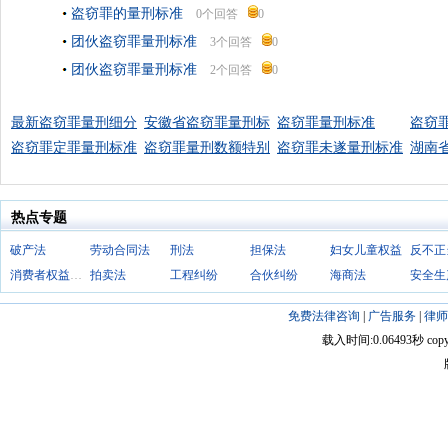
盗窃罪的量刑标准
0个回答
0
团伙盗窃罪量刑标准
3个回答
0
团伙盗窃罪量刑标准
2个回答
0
最新盗窃罪量刑细分
安徽省盗窃罪量刑标
盗窃罪量刑标准
盗窃
盗窃罪定罪量刑标准
盗窃罪量刑数额特别
盗窃罪未遂量刑标准
湖南
热点专题
破产法
劳动合同法
刑法
担保法
妇女儿童权益
消费者权益保护法
拍卖法
工程纠纷
合伙纠纷
海商法
安全生
免费法律咨询
|
广告服务
|
律师
载入时间:0.06493秒 copyright