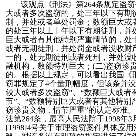
该观点《刑法》第
264
条规定盗窃
大或者多次盗窃的，处三年以下有期
制，并处或者单处罚金；数额巨大或
的处三年以上十年以下有期徒刑，并
巨大或者有其他特别严重情节的，处
或者无期徒刑，并处罚金或者没收财
一的，处无期徒刑或者死刑，并处没
融机构，数额特别巨大；
(
二
)
盗窃珍
的。根据以上规定，可以看出我国《
窃罪规定了
4
个量刑幅度，但该条并没
较大或者多次盗窃
”
、
“
数额巨大或者
节
”
、
“
数额特别巨大或者有其他特别
窃珍贵文物，情节严重
”
的认定标准。
法第
264
条，最高人民法院于
1998
年
3
[1998]4
号关于审理盗窃案件具体应用