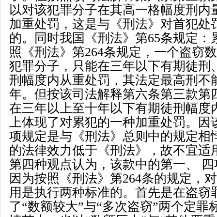
以对该犯罪分子在其高一格幅度刑内
加重处罚，这是与《刑法》对首犯处
的。同时我国《刑法》第
65
条规定：
照《刑法》第
264
条规定，一个盗窃数
犯罪分子，只能在三年以下有期徒刑
刑幅度内从重处罚，其法定最高刑不
年。但按该司法解释第六条第三款第
在三年以上至十年以下有期徒刑幅度
上体现了对累犯的一种加重处罚。因
项规定是与《刑法》总则中的规定相
的法律效力低于《刑法》，故不宜适
第四种观点认为，该款中的第一、 
因为按照《刑法》第
264
条的规定，对
用是执行两种标准的。首先是在盗窃
了
“
数额较大
”
与
“
多次盗窃
”
两个定罪