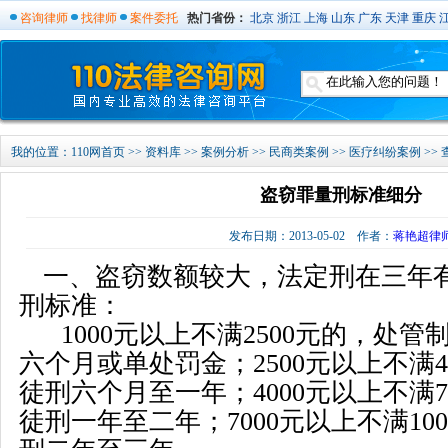
咨询律师
找律师
案件委托
热门省份：
北京
浙江
上海
山东
广东
天津
重庆
我的位置：
110网首页
>>
资料库
>>
案例分析
>>
民商类案例
>>
医疗纠纷案例
>>
盗窃罪量刑标准细分
发布日期：2013-05-02 作者：
蒋艳超律
一、盗窃数额较大，法定刑在三年
刑标准：
1000
元以上不满
2500
元的，处管
六个月或单处罚金；
2500
元以上不满
4
徒刑六个月至一年；
4000
元以上不满
7
徒刑一年至二年；
7000
元以上不满
100