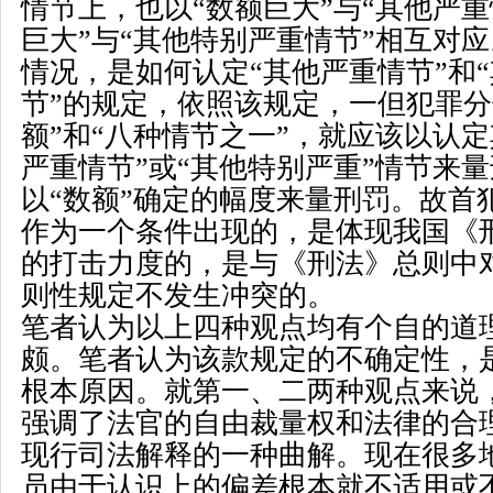
情节上，也以
“
数额巨大
”
与
“
其他严重
巨大
”
与
“
其他特别严重情节
”
相互对应
情况，是如何认定
“
其他严重情节
”
和
“
节
”
的规定，依照该规定，一但犯罪分
额
”
和
“
八种情节之一
”
，就应该以认定
严重情节
”
或
“
其他特别严重
”
情节来量
以
“
数额
”
确定的幅度来量刑罚。故首
作为一个条件出现的，是体现我国《
的打击力度的，是与《刑法》总则中
则性规定不发生冲突的。
笔者认为以上四种观点均有个自的道
颇。笔者认为该款规定的不确定性，
根本原因。就第一、二两种观点来说
强调了法官的自由裁量权和法律的合
现行司法解释的一种曲解。现在很多
员由于认识上的偏差根本就不适用或