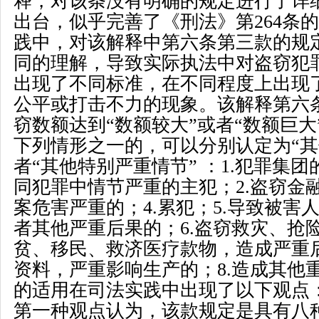
释，对该条没有明确的规定进行了详
出台，似乎完善了《刑法》第
264
条的
践中，对该解释中第六条第三款的规
同的理解，导致实际执法中对盗窃犯
出现了不同标准，在不同程度上出现
公平或打击不力的现象。该解释第六
窃数额达到
“
数额较大
”
或者
“
数额巨大
下列情形之一的，可以分别认定为
“
其
者
“
其他特别严重情节
”
：
1.
犯罪集团
同犯罪中情节严重的主犯；
2.
盗窃金
案危害严重的；
4.
累犯；
5.
导致被害
者其他严重后果的；
6.
盗窃救灾、抢
贫、移民、救济医疗款物，造成严重
资料，严重影响生产的；
8.
造成其他
的适用在司法实践中出现了以下观点
第一种观点认为，该款规定是具有八