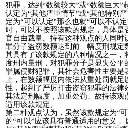
犯罪，达到
“
数额较大
”
或
“
数额巨大
”
认定为
“
其他严重情节
”
或
“
其他特别严
定为
“
可以认定
”
那么也就
“
可以不认定
时，可以不按照该款的规定，具体是
官自由裁量。持有这种观点的人同时
罪分子盗窃数额达到前一幅度刑规定
其具有了该款规定的八种情况之一，
度刑内量刑，对犯罪分子是显失公平
罪属侵财犯罪，其社会危害性主要是
上，在数额幅度内依法从重处罚就足
性，起到了严厉打击盗窃犯罪的法律
其法定刑幅度，加重处罚。故持该观
适用该款规定。
第二种观点认为，虽然该款规定为
“
可
的
“
可以
”
应该具有普通适用的意义， 