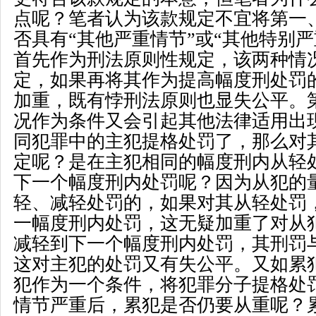
点呢？笔者认为该款规定不宜将第一
否具有
“
其他严重情节
”
或
“
其他特别严
首先作为刑法原则性规定，该两种情
定，如果再将其作为提高幅度刑处罚
加重，既有悖刑法原则也显失公平。
况作为条件又会引起其他法律适用出
同犯罪中的主犯提格处罚了，那么对
定呢？是在主犯相同的幅度刑内从轻
下一个幅度刑内处罚呢？因为从犯的
轻、减轻处罚的，如果对其从轻处罚
一幅度刑内处罚，这无疑加重了对从
减轻到下一个幅度刑内处罚，其刑罚
这对主犯的处罚又有失公平。又如累
犯作为一个条件，将犯罪分子提格处
情节严重后，累犯是否仍要从重呢？