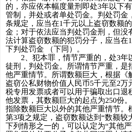
的，亦应依本幅度量刑即处
3
年以下有
管制，并处或者单处罚金。判处罚金
条规定，应当在
1
千元以上盗窃数额的
金；对于依法应当判处罚金刑，但没
法计算盗窃数额的犯罚分子，应当在
1
下判处罚金 （下同）。
2
、犯本罪，情节严重的，处
3
年
徒刑，判处罚金。所谓情节严重，是
他严重情节。所谓数额巨大，根据《
盗窃公私财物价值人民币
5
千元至
2
万
税专用发票或者可以用于骗取出口退
他发票，其数额巨大的起点为
250
份。
指除数额巨大以外的其他严重情节。
第
3
项之规定，盗窃数额达到
“
数额较
下列情形之一的，可以认定为
“
其他严