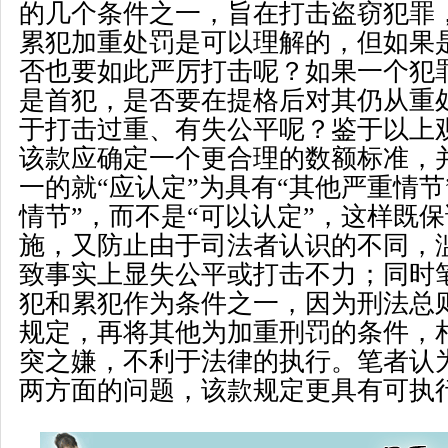
的几个条件之一，旨在打击盗窃犯罪
累犯加重处罚是可以理解的，但如果
否也要如此严厉打击呢？如果一个犯
是首犯，是否要在提格后对其仍从重
于打击过重、有失公平呢？鉴于以上
该款应确定一个更合理的数额标准，
一的就
“
应认定
”
为具有
“
其他严重情节
情节
”
，而不是
“
可以认定
”
，这样既保
施，又防止由于司法者认识的不同，
致事实上显失公平或打击不力；同时
犯和累犯作为条件之一，因为刑法总
规定，再将其他为加重刑罚的条件，
突之嫌，不利于法律的执行。笔者认
两方面的问题，该款规定更具有可执