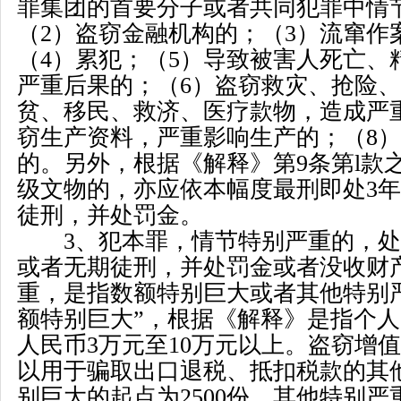
罪集团的首要分子或者共同犯罪中情
（
2
）盗窃金融机构的；（
3
）流窜作
（
4
）累犯；（
5
）导致被害人死亡、
严重后果的；（
6
）盗窃救灾、抢险、
贫、移民、救济、医疗款物，造成严
窃生产资料，严重影响生产的；（
8
）
的。另外，根据《解释》第
9
条第
l
款
级文物的，亦应依本幅度最刑即处
3
年
徒刑，并处罚金。
3
、犯本罪，情节特别严重的，处
或者无期徒刑，并处罚金或者没收财
重，是指数额特别巨大或者其他特别
额特别巨大
”
，根据《解释》是指个人
人民币
3
万元至
10
万元以上。盗窃增值
以用于骗取出口退税、抵扣税款的其
别巨大的起点为
2500
份，其他特别严