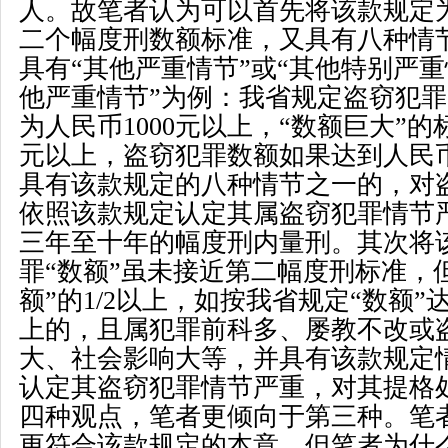
人。故笔者认为可以首先将该款规定
二个幅度刑数额标准，又具有八种情
具有
“
其他严重情节
”
或
“
其他特别严重
他严重情节
”
为例：我省规定盗窃犯罪
为人民币
1000
元以上，
“
数额巨大
”
的
元以上，盗窃犯罪数额如果达到人民
具有该款规定的八种情节之一的，对
依照该款规定认定其属盗窃犯罪情节
三年至十年的幅度刑内量刑。其次将
罪
“
数额
”
虽未接近第二幅度刑标准，
额
”
的
1/2
以上，如按我省规定
“
数额
”
上的，且属犯罪前科多、屡教不改或
大、社会影响大等，并具有该款规定
认定其盗窃犯罪情节严重，对其提格
四种观点，笔者更倾向于第三种。笔
更符合该款规定的本意，但笔者为什