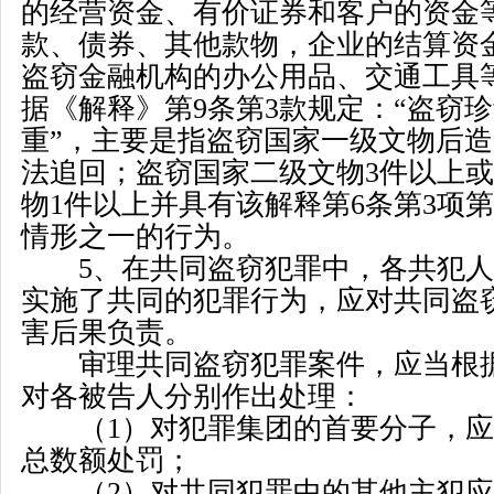
的经营资金、有价证券和客户的资金
款、债券、其他款物，企业的结算资
盗窃金融机构的办公用品、交通工具
据《解释》第
9
条第
3
款规定：
“
盗窃珍
重
”
，主要是指盗窃国家一级文物后造
法追回；盗窃国家二级文物
3
件以上或
物
1
件以上并具有该解释第
6
条第
3
项第
情形之一的行为。
5
、在共同盗窃犯罪中，各共犯人
实施了共同的犯罪行为，应对共同盗
害后果负责。
审理共同盗窃犯罪案件，应当根据
对各被告人分别作出处理：
（
1
）对犯罪集团的首要分子，应
总数额处罚；
（
2
）对共同犯罪中的其他主犯应