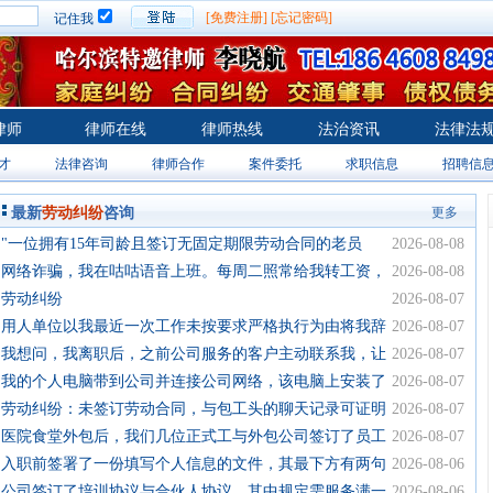
[免费注册]
[忘记密码]
记住我
律师
律师在线
律师热线
法治资讯
法律法
才
法律咨询
律师合作
案件委托
求职信息
招聘信
最新
劳动纠纷
咨询
更多
·"一位拥有15年司龄且签订无固定期限劳动合同的老员
2026-08-08
工，公司以岗位整合、
·网络诈骗，我在咕咕语音上班。每周二照常给我转工资，
2026-08-08
然后他说给我转了一笔赃款
·劳动纠纷
2026-08-07
·用人单位以我最近一次工作未按要求严格执行为由将我辞
2026-08-07
退，称此行为触碰了单
·我想问，我离职后，之前公司服务的客户主动联系我，让
2026-08-07
我帮忙兼职做事，但前
·我的个人电脑带到公司并连接公司网络，该电脑上安装了
2026-08-07
盗版软件，公司需要为
·劳动纠纷：未签订劳动合同，与包工头的聊天记录可证明
2026-08-07
具体拖欠金额，拖欠时
·医院食堂外包后，我们几位正式工与外包公司签订了员工
2026-08-07
守则，劳务关系仍在医
·入职前签署了一份填写个人信息的文件，其最下方有两句
2026-08-06
话表明双方在平等自愿
·公司签订了培训协议与合伙人协议，其中规定需服务满一
2026-08-06