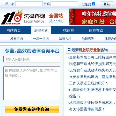
用户名
密码
记住我
全国站
[进入分站]
网站首页
法律咨询
找律师
律师在线
发布咨询
一对一咨询
法律人才
法律咨询
律师合
最新
玩忽职守量刑
咨询
·量刑基本恰当可以维持原判吗
·玩忽职守造成经济损失45万
·玩忽职守造成经济损失45万
·只要在量刑幅度内，都是量
·工作失误还是玩忽职守？
·山东环保厅对陆连忠工作中
定，包庇、窝藏两个犯罪嫌疑
·控告书
·承包老板无证砍伐自家林木
·有关涉黑案件的问题！