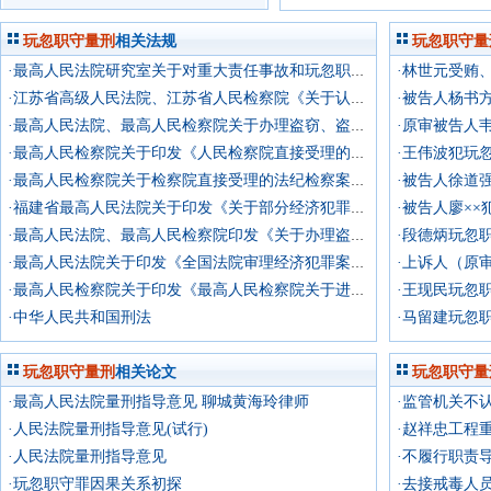
玩忽职守量刑
相关法规
玩忽职守量
·最高人民法院研究室关于对重大责任事故和玩忽职守案件造成经济损失需追究刑事责任的数额标准应否做出规定问题的电话答复
·江苏省高级人民法院、江苏省人民检察院《关于认定滥用职权、玩忽职守犯罪所造成的经济损失的意见》
·原审被告人
·最高人民法院、最高人民检察院关于办理盗窃、盗掘、非法经营和走私文物的案件具体应用法律的若干问题的解释
·王伟波犯玩
·最高人民检察院关于印发《人民检察院直接受理的经济检察案件立案标准的规定（试行）》《人民检察院直接受理的法纪检察案件立案标准的规定（试行）》
·被告人徐道
·最高人民检察院关于检察院直接受理的法纪检察案件立案标准的规定（试行）
·福建省最高人民法院关于印发《关于部分经济犯罪、渎职犯罪案件数额幅度及情节认定问题的座谈纪要》的通知
·段德炳玩忽
·最高人民法院、最高人民检察院印发《关于办理盗伐滥伐林木案件应用法律的几个问题的解释》的通知
·上诉人（原
·最高人民法院关于印发《全国法院审理经济犯罪案件工作座谈会纪要》的通知
·王现民玩忽
·最高人民检察院关于印发《最高人民检察院关于进一步加强公诉工作强化法律监督的意见》的通知
·中华人民共和国刑法
·马留建玩忽
玩忽职守量刑
相关论文
玩忽职守量
·最高人民法院量刑指导意见 聊城黄海玲律师
·人民法院量刑指导意见(试行)
·人民法院量刑指导意见
·不履行职责
·玩忽职守罪因果关系初探
·去接戒毒人