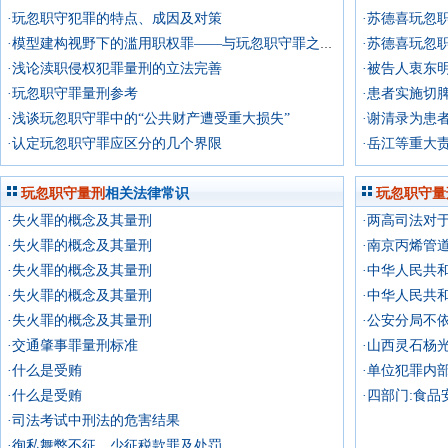
·玩忽职守犯罪的特点、成因及对策
·苏德喜玩忽
·苏德喜玩忽
·模型建构视野下的滥用职权罪——与玩忽职守罪之区别
·浅论渎职侵权犯罪量刑的立法完善
·被告人衷东
·玩忽职守罪量刑参考
·患者实施切
·浅谈玩忽职守罪中的“公共财产遭受重大损失”
·谢清录为患
·认定玩忽职守罪应区分的几个界限
玩忽职守量刑
相关法律常识
玩忽职守量
·失火罪的概念及其量刑
·两高司法对
·失火罪的概念及其量刑
·南京丙烯管
·失火罪的概念及其量刑
·中华人民共
·失火罪的概念及其量刑
·中华人民共
·失火罪的概念及其量刑
·公安分局不
·交通肇事罪量刑标准
·山西灵石杨
·什么是受贿
·单位犯罪内
·什么是受贿
·四部门:食
·司法考试中刑法的危害结果
·徇私舞弊不征、少征税款罪及处罚