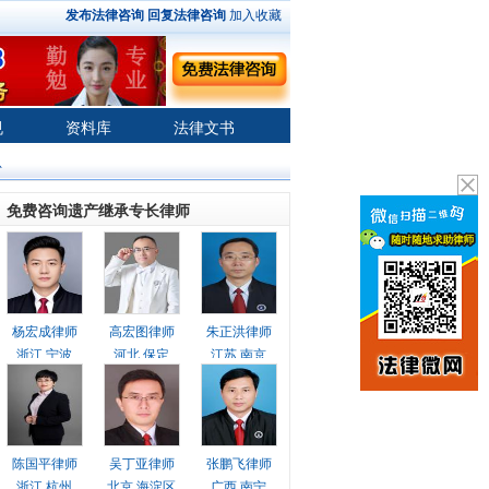
发布法律咨询
回复法律咨询
加入收藏
规
资料库
法律文书
息
免费咨询遗产继承专长律师
杨宏成律师
高宏图律师
朱正洪律师
浙江 宁波
河北 保定
江苏 南京
陈国平律师
吴丁亚律师
张鹏飞律师
浙江 杭州
北京 海淀区
广西 南宁