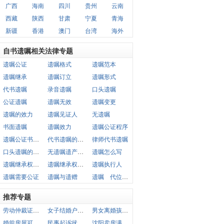
广西
海南
四川
贵州
云南
西藏
陕西
甘肃
宁夏
青海
新疆
香港
澳门
台湾
海外
自书遗嘱相关法律专题
遗嘱公证
遗嘱格式
遗嘱范本
遗嘱继承
遗嘱订立
遗嘱形式
代书遗嘱
录音遗嘱
口头遗嘱
公证遗嘱
遗嘱无效
遗嘱变更
遗嘱的效力
遗嘱见证人
无遗嘱
书面遗嘱
遗嘱效力
遗嘱公证程序
遗嘱公证书格式
代书遗嘱的格式
律师代书遗嘱
口头遗嘱的效力
无遗嘱遗产继承
遗嘱怎么写
遗嘱继承权公证
遗嘱继承权公证书
遗嘱执行人
遗嘱需要公证
遗嘱与遗赠
遗嘱 代位继承
推荐专题
劳动仲裁证据清单范文
女子结婚户口跟随男方么
男女离婚孩子不满三岁谁扶养
婚前房屋可赠与未婚妻吗
民事起诉状不履行离婚协议书
沈阳卖房满五唯一还用上税吗