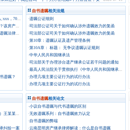
方没有怀孕也没有孩子
自书遗嘱
相关法规
·遗嘱公证细则
·我在湖南省，我想咨询下:自书遗嘱 遗嘱人:xxx，70岁，汉族
·司法部公证司关于如何确认涉外遗嘱效力的复函
·自书遗嘱还需要去法院或其他部门认定吗？该房产如何过户？如果今后要出售该房屋，怎样继承费用最少？谢谢！
·司法部公证司关于如何确认涉外遗嘱效力的复函
·遗嘱公证后又有一个自书遗嘱，请问哪个遗嘱法律效力大？即自书遗嘱的时间晚于公证遗嘱，以哪个为准？
·第10章：遗嘱认证及遗产管理条例
·第10A章： 标题： 无争议遗嘱认证规则
·中华人民共和国继承法
·司法部关于办理涉台遗产继承公证若干问题的通知
·最高人民法院关于贯彻执行《中华人民共和国继承法》若干问题的意见
书遗嘱？
·办理几项主要公证行为的试行办法
·办理几项主要公证行为的试行办法
自书遗嘱
相关论文
·小议自书遗嘱与代书遗嘱的区别
·无效遗嘱系列：自书遗嘱效力认定
·原告（反诉被告）王某诉被告（反诉原告）王某某为遗嘱继承纠纷一案一审民事判决书
·自书遗嘱的弊端
承纠纷一案
·云南昆明房产继承律师解读：什么是自书遗嘱