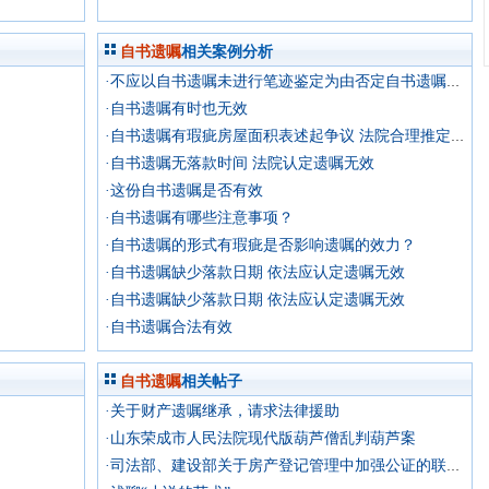
自书遗嘱
相关案例分析
·不应以自书遗嘱未进行笔迹鉴定为由否定自书遗嘱的真实性
·自书遗嘱有时也无效
·自书遗嘱有瑕疵房屋面积表述起争议 法院合理推定遗嘱有效并依此继承
·自书遗嘱无落款时间 法院认定遗嘱无效
·这份自书遗嘱是否有效
·自书遗嘱有哪些注意事项？
·自书遗嘱的形式有瑕疵是否影响遗嘱的效力？
·自书遗嘱缺少落款日期 依法应认定遗嘱无效
·自书遗嘱缺少落款日期 依法应认定遗嘱无效
·自书遗嘱合法有效
自书遗嘱
相关帖子
·关于财产遗嘱继承，请求法律援助
·山东荣成市人民法院现代版葫芦僧乱判葫芦案
·司法部、建设部关于房产登记管理中加强公证的联合通知