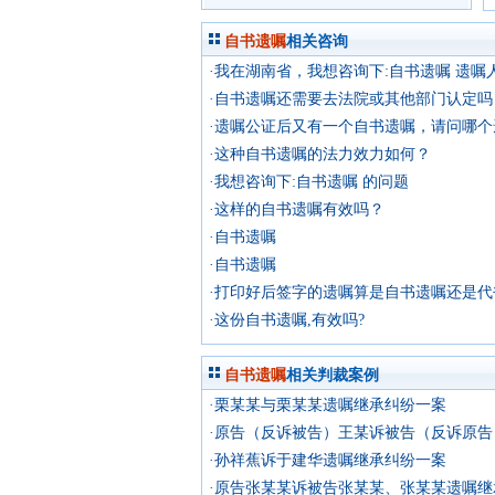
自书遗嘱
相关咨询
·这种自书遗嘱的法力效力如何？
·我想咨询下:自书遗嘱 的问题
·这样的自书遗嘱有效吗？
·自书遗嘱
·自书遗嘱
·打印好后签字的遗嘱算是自书遗嘱还是代
·这份自书遗嘱,有效吗?
自书遗嘱
相关判裁案例
·栗某某与栗某某遗嘱继承纠纷一案
·孙祥蕉诉于建华遗嘱继承纠纷一案
·原告张某某诉被告张某某、张某某遗嘱继