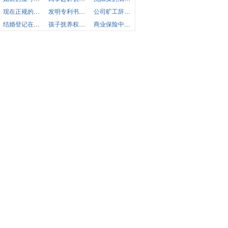
现在正规的担保公司一般多少钱的利息
发明专利书明书范文有关马桶
公司旷工辞退怎么做
结婚登记在派出所离婚
孩子抚养权变更法院会强行执行吗
商业保险中途退保合适吗