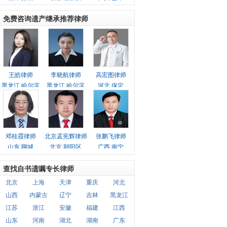
免费咨询遗产继承推荐律师
王皓律师
李晓航律师
高宏图律师
黑龙江 哈尔滨
黑龙江 哈尔滨
河北 保定
邓桂霞律师
北京孟宪辉律师
张鹏飞律师
山东 聊城
北京 朝阳区
广西 南宁
查找自书遗嘱专长律师
北京
上海
天津
重庆
河北
山西
内蒙古
辽宁
吉林
黑龙江
江苏
浙江
安徽
福建
江西
山东
河南
湖北
湖南
广东