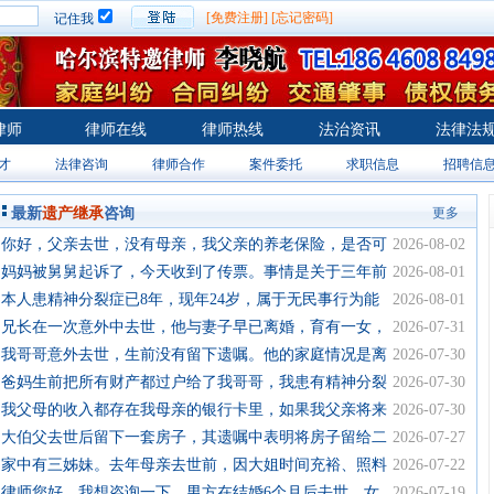
[免费注册]
[忘记密码]
记住我
律师
律师在线
律师热线
法治资讯
法律法
才
法律咨询
律师合作
案件委托
求职信息
招聘信
最新
遗产继承
咨询
更多
·你好，父亲去世，没有母亲，我父亲的养老保险，是否可
2026-08-02
以由近亲属帮忙签字，
·妈妈被舅舅起诉了，今天收到了传票。事情是关于三年前
2026-08-01
外公意外去世后留下的
·本人患精神分裂症已8年，现年24岁，属于无民事行为能
2026-08-01
力人。我想咨询，如
·兄长在一次意外中去世，他与妻子早已离婚，育有一女，
2026-07-31
其父母也在世，那么兄
·我哥哥意外去世，生前没有留下遗嘱。他的家庭情况是离
2026-07-30
异，有一个女儿跟着她
·爸妈生前把所有财产都过户给了我哥哥，我患有精神分裂
2026-07-30
症已经8年，一直在服
·我父母的收入都存在我母亲的银行卡里，如果我父亲将来
2026-07-30
去世，母亲把所有钱都
·大伯父去世后留下一套房子，其遗嘱中表明将房子留给二
2026-07-27
婚妻子。之后，这位二
·家中有三姊妹。去年母亲去世前，因大姐时间充裕、照料
2026-07-22
较多，母亲的房产和财
·律师您好，我想咨询一下，男方在结婚6个月后去世，女
2026-07-19